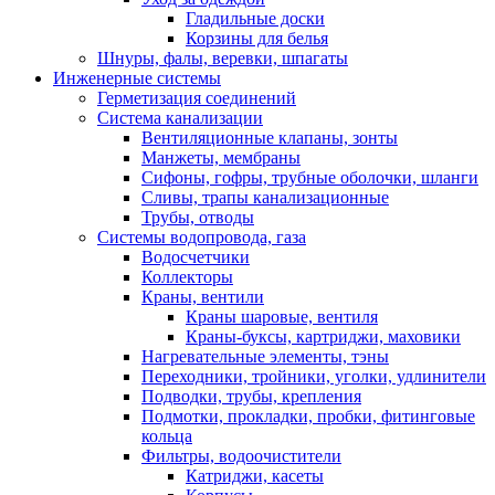
Гладильные доски
Корзины для белья
Шнуры, фалы, веревки, шпагаты
Инженерные системы
Герметизация соединений
Система канализации
Вентиляционные клапаны, зонты
Манжеты, мембраны
Сифоны, гофры, трубные оболочки, шланги
Сливы, трапы канализационные
Трубы, отводы
Системы водопровода, газа
Водосчетчики
Коллекторы
Краны, вентили
Краны шаровые, вентиля
Краны-буксы, картриджи, маховики
Нагревательные элементы, тэны
Переходники, тройники, уголки, удлинители
Подводки, трубы, крепления
Подмотки, прокладки, пробки, фитинговые
кольца
Фильтры, водоочистители
Катриджи, касеты