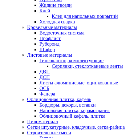
Жидкие гвозди
Клей
Клеи для напольных покрытий
Холодная сварка
Кровельные материалы
Водосточная система
Профлист
Рубероид
Шифер
Листовые материалы
Гипсокартон, комплектующие
Серпянки, стеклотканевые ленты
ДВП
ДСП
Листы алюминиевые, оцинкованные
ОСБ
Фанера
Облицовочная плитка, кафель
Бордюры, декоры, вставки
Напольная плитка, керамогранит
Облицовочный кафель, плитка
Пиломатериал
Сетки штукатурные, кладочные, сетка-рабица
Строительные смеси