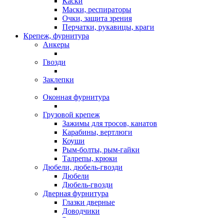
Каски
Маски, респираторы
Очки, защита зрения
Перчатки, рукавицы, краги
Крепеж, фурнитура
Анкеры
Гвозди
Заклепки
Оконная фурнитура
Грузовой крепеж
Зажимы для тросов, канатов
Карабины, вертлюги
Коуши
Рым-болты, рым-гайки
Талрепы, крюки
Дюбели, дюбель-гвозди
Дюбели
Дюбель-гвозди
Дверная фурнитура
Глазки дверные
Доводчики