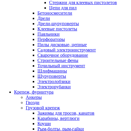
Стержни для клеевых пистолетов
Цепи для пил
Бетоносмесители
Дрели
Дрели-шуруповерты
Клеевые пистолеты
Паяльники
Перфораторы
Пилы дисковые, цепные
Садовый электроинструмент
Сварочное оборудование
Строительные фены
Точильный инструмент
Шлифмашины
Шуруповерты
Электролобзики
Электрорубанки
Крепеж, фурнитура
Анкеры
Гвозди
Грузовой крепеж
Зажимы для тросов, канатов
Карабины, вертлюги
Коуши
Рым-болты, рым-гайки