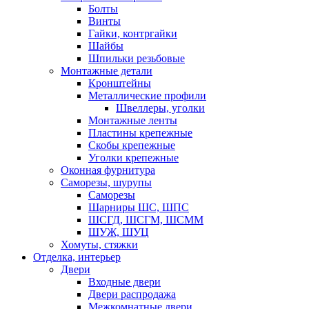
Болты
Винты
Гайки, контргайки
Шайбы
Шпильки резьбовые
Монтажные детали
Кронштейны
Металлические профили
Швеллеры, уголки
Монтажные ленты
Пластины крепежные
Скобы крепежные
Уголки крепежные
Оконная фурнитура
Саморезы, шурупы
Саморезы
Шарниры ШС, ШПС
ШСГД, ШСГМ, ШСММ
ШУЖ, ШУЦ
Хомуты, стяжки
Отделка, интерьер
Двери
Входные двери
Двери распродажа
Межкомнатные двери