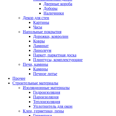
Дверные короба
Доборы
Наличники
Декор для стен
Картины
Часы
Напольные покрытия
Дорожки, ковролин
Ковры
Ламинат
Линолеум
Паркет, паркетная доска
Плинтусы, комплектующие
Печи, камины
Камины
Печное литье
Прочее
Строительные материалы
Изоляционные материалы
Гидроизоляция
Пароизоляция
Теплоизоляция
Уплотнитель для окон
Клеи, герметики, пены
Герметики