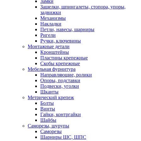
Замки
Защелки, шпингалеты, стопора, упоры,
задвижки
Механизмы
Накладки
Петли, навесы, шарниры
Ригели
Ручки, ключевины
Монтажные детали
Кронштейны
Пластины крепежные
Скобы крепежные
Мебельная фурнитура
Направляющие, ролики
Опоры, подставки
Подвески, уголки
Шканты
Метрический крепеж
Болты
Винты
Гайки, контргайки
Шайбы
Саморезы, шурупы
Саморезы
Шарниры ШС, ШПС