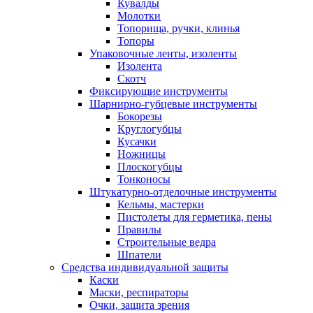
Кувалды
Молотки
Топорища, ручки, клинья
Топоры
Упаковочные ленты, изоленты
Изолента
Скотч
Фиксирующие инструменты
Шарнирно-губцевые инструменты
Бокорезы
Круглогубцы
Кусачки
Ножницы
Плоскогубцы
Тонконосы
Штукатурно-отделочные инструменты
Кельмы, мастерки
Пистолеты для герметика, пены
Правилы
Строительные ведра
Шпатели
Средства индивидуальной защиты
Каски
Маски, респираторы
Очки, защита зрения