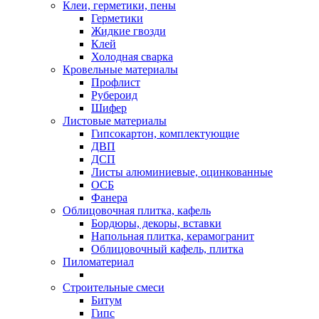
Клеи, герметики, пены
Герметики
Жидкие гвозди
Клей
Холодная сварка
Кровельные материалы
Профлист
Рубероид
Шифер
Листовые материалы
Гипсокартон, комплектующие
ДВП
ДСП
Листы алюминиевые, оцинкованные
ОСБ
Фанера
Облицовочная плитка, кафель
Бордюры, декоры, вставки
Напольная плитка, керамогранит
Облицовочный кафель, плитка
Пиломатериал
Строительные смеси
Битум
Гипс