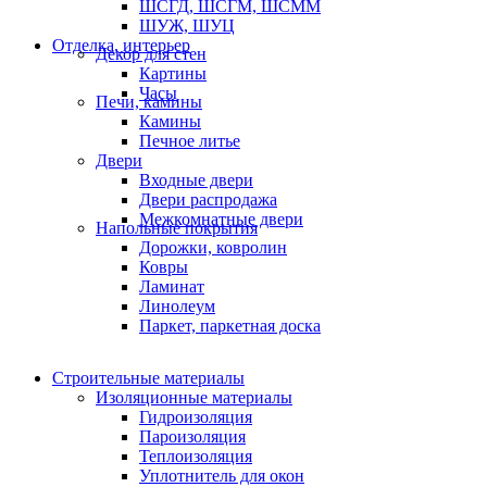
ШСГД, ШСГМ, ШСММ
ШУЖ, ШУЦ
Отделка, интерьер
Декор для стен
Картины
Часы
Печи, камины
Камины
Печное литье
Двери
Входные двери
Двери распродажа
Межкомнатные двери
Напольные покрытия
Дорожки, ковролин
Ковры
Ламинат
Линолеум
Паркет, паркетная доска
Строительные материалы
Изоляционные материалы
Гидроизоляция
Пароизоляция
Теплоизоляция
Уплотнитель для окон