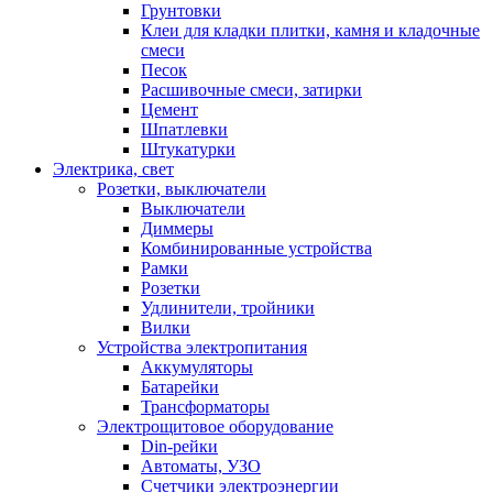
Грунтовки
Клеи для кладки плитки, камня и кладочные
смеси
Песок
Расшивочные смеси, затирки
Цемент
Шпатлевки
Штукатурки
Электрика, свет
Розетки, выключатели
Выключатели
Диммеры
Комбинированные устройства
Рамки
Розетки
Удлинители, тройники
Вилки
Устройства электропитания
Аккумуляторы
Батарейки
Трансформаторы
Электрощитовое оборудование
Din-рейки
Автоматы, УЗО
Счетчики электроэнергии