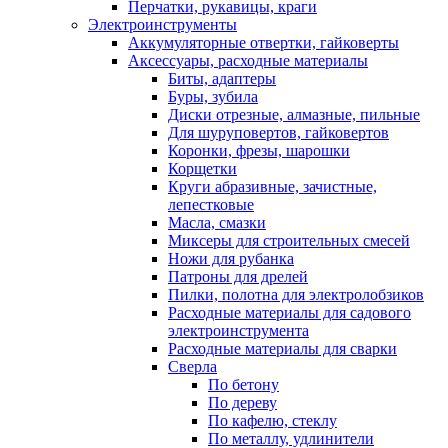
Перчатки, рукавицы, краги
Электроинструменты
Аккумуляторные отвертки, гайковерты
Аксессуары, расходные материалы
Биты, адаптеры
Буры, зубила
Диски отрезные, алмазные, пильные
Для шуруповертов, гайковертов
Коронки, фрезы, шарошки
Корщетки
Круги абразивные, зачистные,
лепестковые
Масла, смазки
Миксеры для строительных смесей
Ножи для рубанка
Патроны для дрелей
Пилки, полотна для электролобзиков
Расходные материалы для садового
электроинструмента
Расходные материалы для сварки
Сверла
По бетону
По дереву
По кафелю, стеклу
По металлу, удлинители