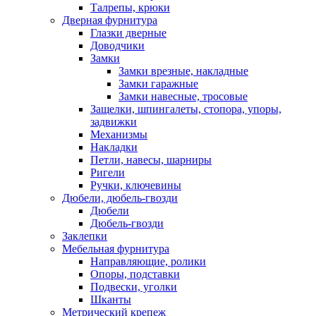
Талрепы, крюки
Дверная фурнитура
Глазки дверные
Доводчики
Замки
Замки врезные, накладные
Замки гаражные
Замки навесные, тросовые
Защелки, шпингалеты, стопора, упоры,
задвижки
Механизмы
Накладки
Петли, навесы, шарниры
Ригели
Ручки, ключевины
Дюбели, дюбель-гвозди
Дюбели
Дюбель-гвозди
Заклепки
Мебельная фурнитура
Направляющие, ролики
Опоры, подставки
Подвески, уголки
Шканты
Метрический крепеж