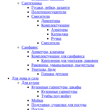
Сантехника
Гусаки, лейки, шланги
Полотенцесушители
Смесители
Диверторы
Комплектующие
Аэраторы
Катриджи
Ручки
Смесители
Санфаянс
Арматура, клапаны
Комплектующие для санфаянса
Крепления для унитазов, раковин
Раковины, умывальники, пьедесталы
Унитазы, биде
Горшки детские
Для дома и сада
Для кухни
Кухонные гарнитуры, шкафы
Кухонные гарнитуры
Тумбы под мойку
Мойки
Подставки, сушилки для посуды
Посуда