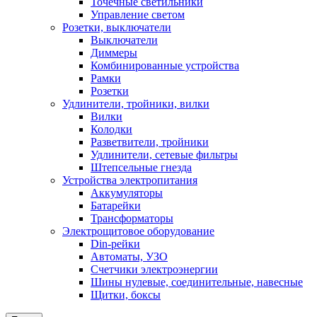
Точечные светильники
Управление светом
Розетки, выключатели
Выключатели
Диммеры
Комбинированные устройства
Рамки
Розетки
Удлинители, тройники, вилки
Вилки
Колодки
Разветвители, тройники
Удлинители, сетевые фильтры
Штепсельные гнезда
Устройства электропитания
Аккумуляторы
Батарейки
Трансформаторы
Электрощитовое оборудование
Din-рейки
Автоматы, УЗО
Счетчики электроэнергии
Шины нулевые, соединительные, навесные
Щитки, боксы