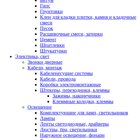
Битум
Гипс
Грунтовки
Клеи для кладки плитки, камня и кладочные
смеси
Песок
Расшивочные смеси, затирки
Цемент
Шпатлевки
Штукатурки
Электрика, свет
Звонки дверные
Кабели, монтаж
Кабеленесущие системы
Кабели, провода
Коробки электромонтажные
Штекеры, переходники, клеммы
Зажимы, наконечники
Клеммные колодки, клеммы
Освещение
Комплектующие для ламп, светильников
Лампы
Ленты светодиодные, драйверы
Люстры, бра, светильники
Наружное освещение, фонари