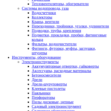
Тепловентиляторы, обогреватели
Системы водопровода, газа
Водосчетчики
Коллекторы
Краны, вентили
Переходники, тройники, уголки, удлинители
Подводки, трубы, крепления
Подмотки, прокладки, пробки, фитинговые
кольца
Фильтры, водоочистители
Фитинги, футорки, муфты, заглушки,
штуцеры
Инструменты, оборудование
Электроинструменты
Аккумуляторные отвертки, гайковерты
Аксессуары, расходные материалы
Бетоносмесители
Дрели
Дрели-шуруповерты
Клеевые пистолеты
Паяльники
Перфораторы
Пилы дисковые, цепные
Садовый электроинструмент
Сварочное оборудование