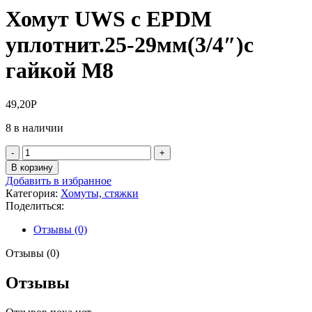
Хомут UWS c EPDM
уплотнит.25-29мм(3/4″)с
гайкой М8
49,20
Р
8 в наличии
Количество
товара
В корзину
Хомут
Добавить в избранное
UWS
Категория:
Хомуты, стяжки
c
Поделиться:
EPDM
уплотнит.25-
Отзывы (0)
29мм(3/4")с
гайкой
Отзывы (0)
М8
Отзывы