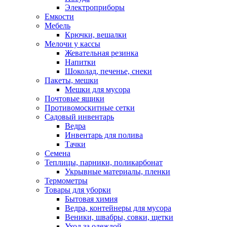
Электроприборы
Емкости
Мебель
Крючки, вешалки
Мелочи у кассы
Жевательная резинка
Напитки
Шоколад, печенье, снеки
Пакеты, мешки
Мешки для мусора
Почтовые ящики
Противомоскитные сетки
Садовый инвентарь
Ведра
Инвентарь для полива
Тачки
Семена
Теплицы, парники, поликарбонат
Укрывные материалы, пленки
Термометры
Товары для уборки
Бытовая химия
Ведра, контейнеры для мусора
Веники, швабры, совки, щетки
Уход за одеждой