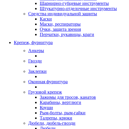
Шарнирно-губцевые инструменты
Штукатурно-отделочные инструменты
Средства индивидуальной защиты
Каски
Маски, респираторы
Очки, защита зрения
Перчатки, рукавицы, краги
Крепеж, фурнитура
Анкеры
Гвозди
Заклепки
Оконная фурнитура
Грузовой крепеж
Зажимы для тросов, канатов
Карабины, вертлюги
Коуши
Рым-болты, рым-гайки
Талрепы, крюки
Дюбели, дюбель-гвозди
Дюбели