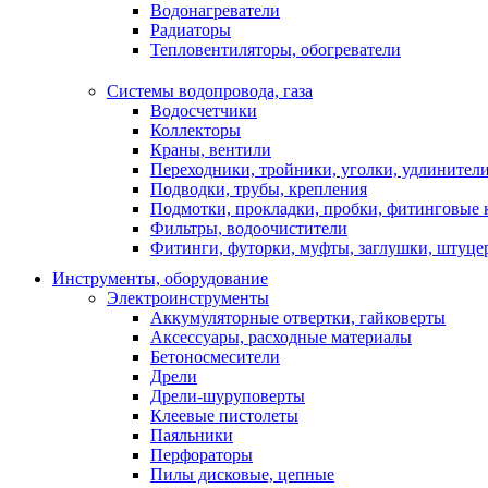
Водонагреватели
Радиаторы
Тепловентиляторы, обогреватели
Системы водопровода, газа
Водосчетчики
Коллекторы
Краны, вентили
Переходники, тройники, уголки, удлинител
Подводки, трубы, крепления
Подмотки, прокладки, пробки, фитинговые 
Фильтры, водоочистители
Фитинги, футорки, муфты, заглушки, штуце
Инструменты, оборудование
Электроинструменты
Аккумуляторные отвертки, гайковерты
Аксессуары, расходные материалы
Бетоносмесители
Дрели
Дрели-шуруповерты
Клеевые пистолеты
Паяльники
Перфораторы
Пилы дисковые, цепные