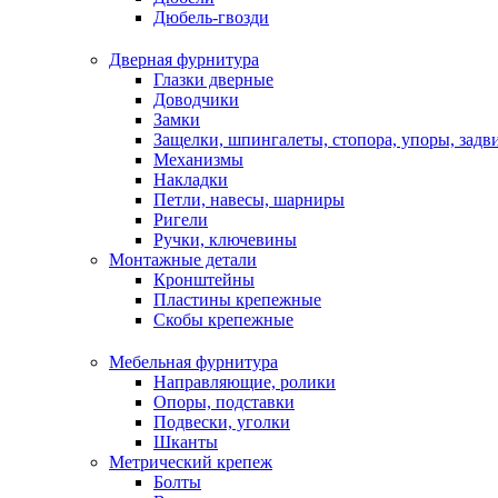
Дюбель-гвозди
Дверная фурнитура
Глазки дверные
Доводчики
Замки
Защелки, шпингалеты, стопора, упоры, зад
Механизмы
Накладки
Петли, навесы, шарниры
Ригели
Ручки, ключевины
Монтажные детали
Кронштейны
Пластины крепежные
Скобы крепежные
Мебельная фурнитура
Направляющие, ролики
Опоры, подставки
Подвески, уголки
Шканты
Метрический крепеж
Болты