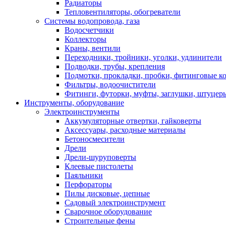
Радиаторы
Тепловентиляторы, обогреватели
Системы водопровода, газа
Водосчетчики
Коллекторы
Краны, вентили
Переходники, тройники, уголки, удлинители
Подводки, трубы, крепления
Подмотки, прокладки, пробки, фитинговые к
Фильтры, водоочистители
Фитинги, футорки, муфты, заглушки, штуцер
Инструменты, оборудование
Электроинструменты
Аккумуляторные отвертки, гайковерты
Аксессуары, расходные материалы
Бетоносмесители
Дрели
Дрели-шуруповерты
Клеевые пистолеты
Паяльники
Перфораторы
Пилы дисковые, цепные
Садовый электроинструмент
Сварочное оборудование
Строительные фены