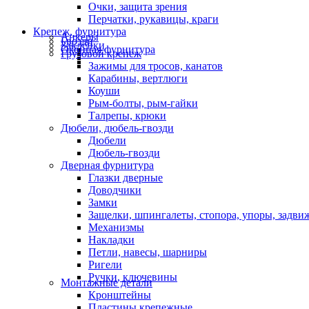
Очки, защита зрения
Перчатки, рукавицы, краги
Крепеж, фурнитура
Анкеры
Гвозди
Заклепки
Оконная фурнитура
Грузовой крепеж
Зажимы для тросов, канатов
Карабины, вертлюги
Коуши
Рым-болты, рым-гайки
Талрепы, крюки
Дюбели, дюбель-гвозди
Дюбели
Дюбель-гвозди
Дверная фурнитура
Глазки дверные
Доводчики
Замки
Защелки, шпингалеты, стопора, упоры, задви
Механизмы
Накладки
Петли, навесы, шарниры
Ригели
Ручки, ключевины
Монтажные детали
Кронштейны
Пластины крепежные