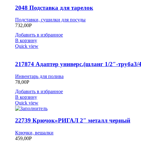
2048 Подставка для тарелок
Подставки, сушилки для посуды
732,00
Р
Добавить в избранное
В корзину
Quick view
217874 Адаптер универс.(шланг 1/2″-труба3/4
Инвентарь для полива
78,00
Р
Добавить в избранное
В корзину
Quick view
22739 Крючок»РИГАЛ 2″ металл черный
Крючки, вешалки
459,00
Р