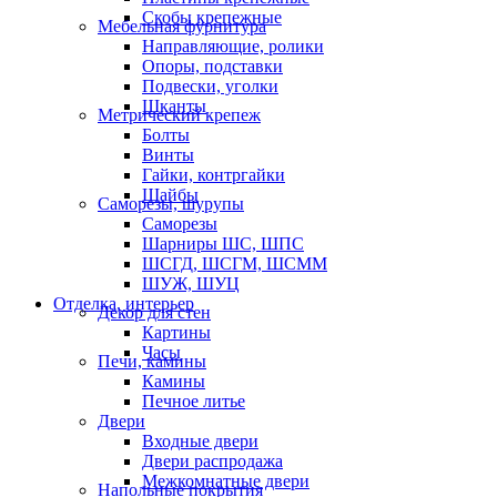
Скобы крепежные
Мебельная фурнитура
Направляющие, ролики
Опоры, подставки
Подвески, уголки
Шканты
Метрический крепеж
Болты
Винты
Гайки, контргайки
Шайбы
Саморезы, шурупы
Саморезы
Шарниры ШС, ШПС
ШСГД, ШСГМ, ШСММ
ШУЖ, ШУЦ
Отделка, интерьер
Декор для стен
Картины
Часы
Печи, камины
Камины
Печное литье
Двери
Входные двери
Двери распродажа
Межкомнатные двери
Напольные покрытия