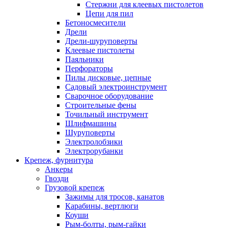
Стержни для клеевых пистолетов
Цепи для пил
Бетоносмесители
Дрели
Дрели-шуруповерты
Клеевые пистолеты
Паяльники
Перфораторы
Пилы дисковые, цепные
Садовый электроинструмент
Сварочное оборудование
Строительные фены
Точильный инструмент
Шлифмашины
Шуруповерты
Электролобзики
Электрорубанки
Крепеж, фурнитура
Анкеры
Гвозди
Грузовой крепеж
Зажимы для тросов, канатов
Карабины, вертлюги
Коуши
Рым-болты, рым-гайки