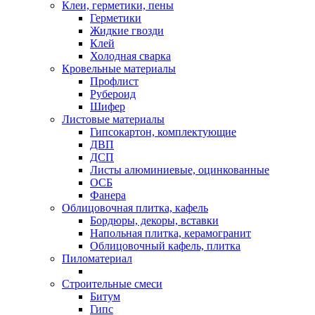
Клеи, герметики, пены
Герметики
Жидкие гвозди
Клей
Холодная сварка
Кровельные материалы
Профлист
Рубероид
Шифер
Листовые материалы
Гипсокартон, комплектующие
ДВП
ДСП
Листы алюминиевые, оцинкованные
ОСБ
Фанера
Облицовочная плитка, кафель
Бордюры, декоры, вставки
Напольная плитка, керамогранит
Облицовочный кафель, плитка
Пиломатериал
Строительные смеси
Битум
Гипс