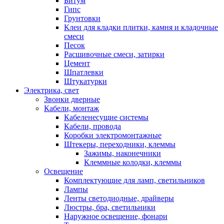
Битум
Гипс
Грунтовки
Клеи для кладки плитки, камня и кладочные
смеси
Песок
Расшивочные смеси, затирки
Цемент
Шпатлевки
Штукатурки
Электрика, свет
Звонки дверные
Кабели, монтаж
Кабеленесущие системы
Кабели, провода
Коробки электромонтажные
Штекеры, переходники, клеммы
Зажимы, наконечники
Клеммные колодки, клеммы
Освещение
Комплектующие для ламп, светильников
Лампы
Ленты светодиодные, драйверы
Люстры, бра, светильники
Наружное освещение, фонари