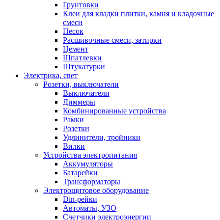
Грунтовки
Клеи для кладки плитки, камня и кладочные
смеси
Песок
Расшивочные смеси, затирки
Цемент
Шпатлевки
Штукатурки
Электрика, свет
Розетки, выключатели
Выключатели
Диммеры
Комбинированные устройства
Рамки
Розетки
Удлинители, тройники
Вилки
Устройства электропитания
Аккумуляторы
Батарейки
Трансформаторы
Электрощитовое оборудование
Din-рейки
Автоматы, УЗО
Счетчики электроэнергии