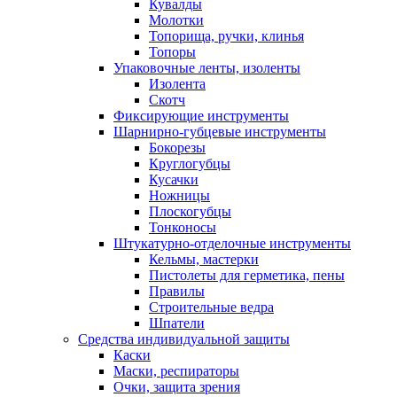
Кувалды
Молотки
Топорища, ручки, клинья
Топоры
Упаковочные ленты, изоленты
Изолента
Скотч
Фиксирующие инструменты
Шарнирно-губцевые инструменты
Бокорезы
Круглогубцы
Кусачки
Ножницы
Плоскогубцы
Тонконосы
Штукатурно-отделочные инструменты
Кельмы, мастерки
Пистолеты для герметика, пены
Правилы
Строительные ведра
Шпатели
Средства индивидуальной защиты
Каски
Маски, респираторы
Очки, защита зрения