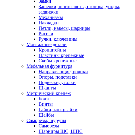
Замки
Защелки, шпингалеты, стопора, упоры,
задвижки
Механизмы
Накладки
Петли, навесы, шарниры
Ригели
Ручки, ключевины
Монтажные детали
Кронштейны
Пластины крепежные
Скобы крепежные
Мебельная фурнитура
Направляющие, ролики
Опоры, подставки
Подвески, уголки
Шканты
Метрический крепеж
Болты
Винты
Гайки, контргайки
Шайбы
Саморезы, шурупы
Саморезы
Шарниры ШС, ШПС