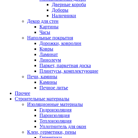
Дверные короба
Доборы
Наличники
Декор для стен
Картины
Часы
Напольные покрытия
Дорожки, ковролин
Ковры
Ламинат
Линолеум
Паркет, паркетная доска
Плинтусы, комплектующие
Печи, камины
Камины
Печное литье
Прочее
Строительные материалы
Изоляционные материалы
Гидроизоляция
Пароизоляция
Теплоизоляция
Уплотнитель для окон
Клеи, герметики, пены
Герметики