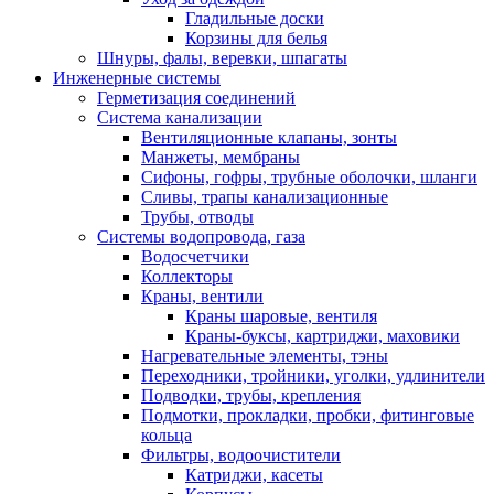
Гладильные доски
Корзины для белья
Шнуры, фалы, веревки, шпагаты
Инженерные системы
Герметизация соединений
Система канализации
Вентиляционные клапаны, зонты
Манжеты, мембраны
Сифоны, гофры, трубные оболочки, шланги
Сливы, трапы канализационные
Трубы, отводы
Системы водопровода, газа
Водосчетчики
Коллекторы
Краны, вентили
Краны шаровые, вентиля
Краны-буксы, картриджи, маховики
Нагревательные элементы, тэны
Переходники, тройники, уголки, удлинители
Подводки, трубы, крепления
Подмотки, прокладки, пробки, фитинговые
кольца
Фильтры, водоочистители
Катриджи, касеты