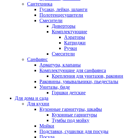
Сантехника
Гусаки, лейки, шланги
Полотенцесушители
Смесители
Диверторы
Комплектующие
Аэраторы
Катриджи
Ручки
Смесители
Санфаянс
Арматура, клапаны
Комплектующие для санфаянса
Крепления для унитазов, раковин
Раковины, умывальники, пьедесталы
Унитазы, биде
Горшки детские
Для дома и сада
Для кухни
Кухонные гарнитуры, шкафы
Кухонные гарнитуры
Тумбы под мойку
Мойки
Подставки, сушилки для посуды
Посуда