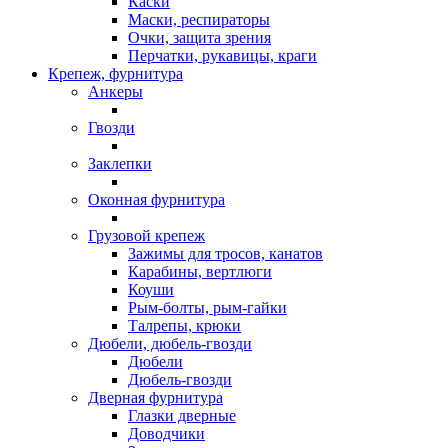
Каски
Маски, респираторы
Очки, защита зрения
Перчатки, рукавицы, краги
Крепеж, фурнитура
Анкеры
Гвозди
Заклепки
Оконная фурнитура
Грузовой крепеж
Зажимы для тросов, канатов
Карабины, вертлюги
Коуши
Рым-болты, рым-гайки
Талрепы, крюки
Дюбели, дюбель-гвозди
Дюбели
Дюбель-гвозди
Дверная фурнитура
Глазки дверные
Доводчики