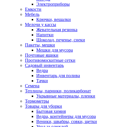
Электроприборы
Емкости
Мебель
Крючки, вешалки
Мелочи у кассы
Жевательная резинка
Напитки
Шоколад, печенье, снеки
Пакеты, мешки
Мешки для мусора
Почтовые ящики
Противомоскитные сетки
Садовый инвентарь
Ведра
Инвентарь для полива
Тачки
Семена
Теплицы, парники, поликарбонат
Укрывные материалы, пленки
Термометры
Товары для уборки
Бытовая химия
Ведра, контейнеры для мусора
Веники, швабры, совки, щетки
Уход за одеждой