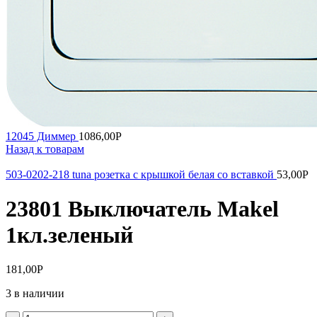
12045 Диммер
1086,00
Р
Назад к товарам
503-0202-218 tuna розетка с крышкой белая со вставкой
53,00
Р
23801 Выключатель Makel
1кл.зеленый
181,00
Р
3 в наличии
Количество