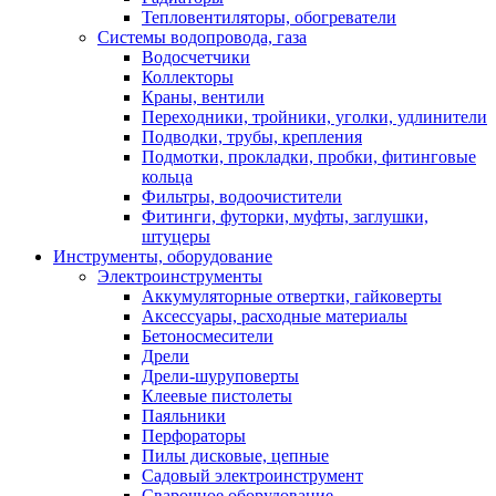
Тепловентиляторы, обогреватели
Системы водопровода, газа
Водосчетчики
Коллекторы
Краны, вентили
Переходники, тройники, уголки, удлинители
Подводки, трубы, крепления
Подмотки, прокладки, пробки, фитинговые
кольца
Фильтры, водоочистители
Фитинги, футорки, муфты, заглушки,
штуцеры
Инструменты, оборудование
Электроинструменты
Аккумуляторные отвертки, гайковерты
Аксессуары, расходные материалы
Бетоносмесители
Дрели
Дрели-шуруповерты
Клеевые пистолеты
Паяльники
Перфораторы
Пилы дисковые, цепные
Садовый электроинструмент
Сварочное оборудование