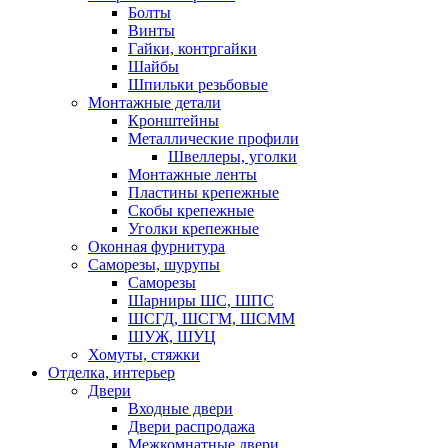
Болты
Винты
Гайки, контргайки
Шайбы
Шпильки резьбовые
Монтажные детали
Кронштейны
Металлические профили
Швеллеры, уголки
Монтажные ленты
Пластины крепежные
Скобы крепежные
Уголки крепежные
Оконная фурнитура
Саморезы, шурупы
Саморезы
Шарниры ШС, ШПС
ШСГД, ШСГМ, ШСММ
ШУЖ, ШУЦ
Хомуты, стяжки
Отделка, интерьер
Двери
Входные двери
Двери распродажа
Межкомнатные двери