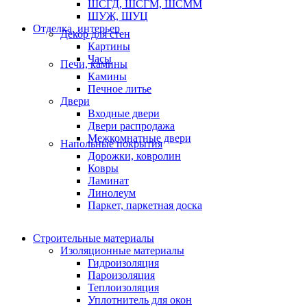
ШСГД, ШСГМ, ШСММ
ШУЖ, ШУЦ
Отделка, интерьер
Декор для стен
Картины
Часы
Печи, камины
Камины
Печное литье
Двери
Входные двери
Двери распродажа
Межкомнатные двери
Напольные покрытия
Дорожки, ковролин
Ковры
Ламинат
Линолеум
Паркет, паркетная доска
Строительные материалы
Изоляционные материалы
Гидроизоляция
Пароизоляция
Теплоизоляция
Уплотнитель для окон