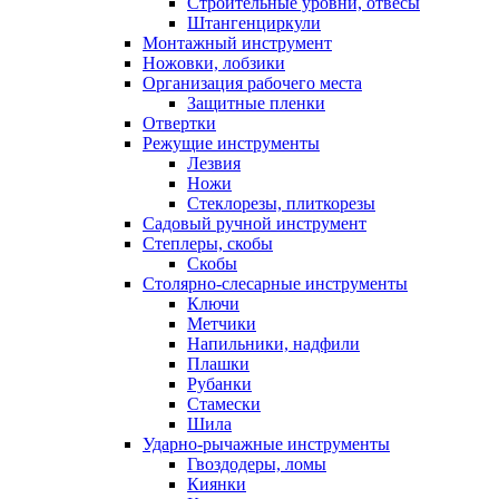
Строительные уровни, отвесы
Штангенциркули
Монтажный инструмент
Ножовки, лобзики
Организация рабочего места
Защитные пленки
Отвертки
Режущие инструменты
Лезвия
Ножи
Стеклорезы, плиткорезы
Садовый ручной инструмент
Степлеры, скобы
Скобы
Столярно-слесарные инструменты
Ключи
Метчики
Напильники, надфили
Плашки
Рубанки
Стамески
Шила
Ударно-рычажные инструменты
Гвоздодеры, ломы
Киянки