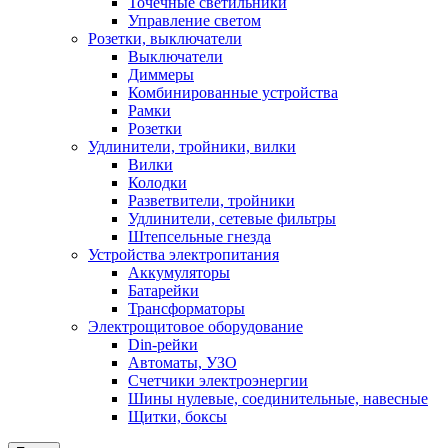
Точечные светильники
Управление светом
Розетки, выключатели
Выключатели
Диммеры
Комбинированные устройства
Рамки
Розетки
Удлинители, тройники, вилки
Вилки
Колодки
Разветвители, тройники
Удлинители, сетевые фильтры
Штепсельные гнезда
Устройства электропитания
Аккумуляторы
Батарейки
Трансформаторы
Электрощитовое оборудование
Din-рейки
Автоматы, УЗО
Счетчики электроэнергии
Шины нулевые, соединительные, навесные
Щитки, боксы