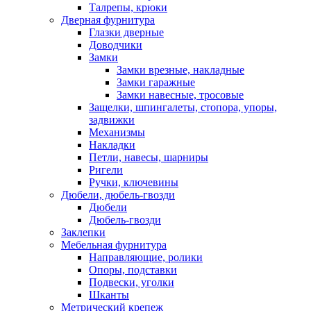
Талрепы, крюки
Дверная фурнитура
Глазки дверные
Доводчики
Замки
Замки врезные, накладные
Замки гаражные
Замки навесные, тросовые
Защелки, шпингалеты, стопора, упоры,
задвижки
Механизмы
Накладки
Петли, навесы, шарниры
Ригели
Ручки, ключевины
Дюбели, дюбель-гвозди
Дюбели
Дюбель-гвозди
Заклепки
Мебельная фурнитура
Направляющие, ролики
Опоры, подставки
Подвески, уголки
Шканты
Метрический крепеж