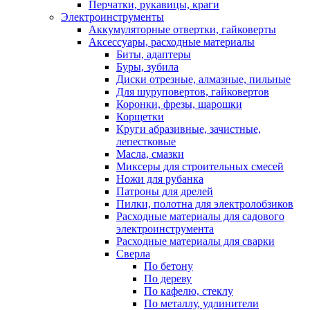
Перчатки, рукавицы, краги
Электроинструменты
Аккумуляторные отвертки, гайковерты
Аксессуары, расходные материалы
Биты, адаптеры
Буры, зубила
Диски отрезные, алмазные, пильные
Для шуруповертов, гайковертов
Коронки, фрезы, шарошки
Корщетки
Круги абразивные, зачистные,
лепестковые
Масла, смазки
Миксеры для строительных смесей
Ножи для рубанка
Патроны для дрелей
Пилки, полотна для электролобзиков
Расходные материалы для садового
электроинструмента
Расходные материалы для сварки
Сверла
По бетону
По дереву
По кафелю, стеклу
По металлу, удлинители