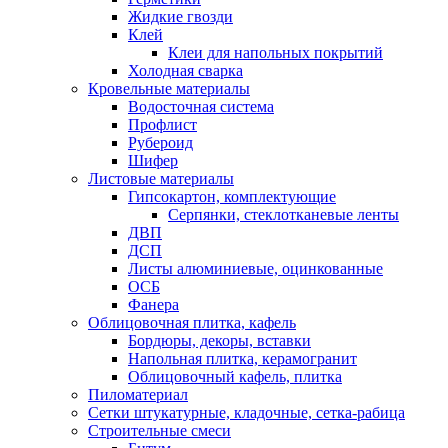
Жидкие гвозди
Клей
Клеи для напольных покрытий
Холодная сварка
Кровельные материалы
Водосточная система
Профлист
Рубероид
Шифер
Листовые материалы
Гипсокартон, комплектующие
Серпянки, стеклотканевые ленты
ДВП
ДСП
Листы алюминиевые, оцинкованные
ОСБ
Фанера
Облицовочная плитка, кафель
Бордюры, декоры, вставки
Напольная плитка, керамогранит
Облицовочный кафель, плитка
Пиломатериал
Сетки штукатурные, кладочные, сетка-рабица
Строительные смеси