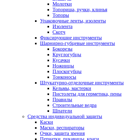
Молотки
Топорища, ручки, клинья
Топоры
Упаковочные ленты, изоленты
Изолента
Скотч
Фиксирующие инструменты
Шарнирно-губцевые инструменты
Бокорезы
Круглогубцы
Кусачки
Ножницы
Плоскогубцы
Тонконосы
Штукатурно-отделочные инструменты
Кельмы, мастерки
Пистолеты для герметика, пены
Правилы
Строительные ведра
Шпатели
Средства индивидуальной защиты
Каски
Маски, респираторы
Очки, защита зрения
Перчатки, рукавицы, краги