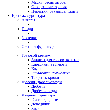
Маски, респираторы
Очки, защита зрения
Перчатки, рукавицы, краги
Крепеж, фурнитура
Анкеры
Гвозди
Заклепки
Оконная фурнитура
Грузовой крепеж
Зажимы для тросов, канатов
Карабины, вертлюги
Коуши
Рым-болты, рым-гайки
Талрепы, крюки
Дюбели, дюбель-гвозди
Дюбели
Дюбель-гвозди
Дверная фурнитура
Глазки дверные
Доводчики
Замки