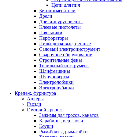
Цепи для пил
Бетоносмесители
Дрели
Дрели-шуруповерты
Клеевые пистолеты
Паяльники
Перфораторы
Пилы дисковые, цепные
Садовый электроинструмент
Сварочное оборудование
Строительные фены
Точильный инструмент
Шлифмашины
Шуруповерты
Электролобзики
Электрорубанки
Крепеж, фурнитура
Анкеры
Гвозди
Грузовой крепеж
Зажимы для тросов, канатов
Карабины, вертлюги
Коуши
Рым-болты, рым-гайки