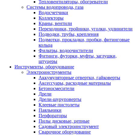
Тепловентиляторы, обогреватели
Системы водопровода, газа
Водосчетчики
Коллекторы
Краны, вентили
Переходники, тройники, уголки, удлинители
Подводки, трубы, крепления
Подмотки, прокладки, пробки, фитинговые
кольца
Фильтры, водоочистители
Фитинги, футорки, муфты, заглушки,
штуцеры
Инструменты, оборудование
Электроинструменты
Аккумуляторные отвертки, гайковерты
Аксессуары, расходные материалы
Бетоносмесители
Дрели
Дрели-шуруповерты
Клеевые пистолеты
Паяльники
Перфораторы
Пилы дисковые, цепные
Садовый электроинструмент
Сварочное оборудование