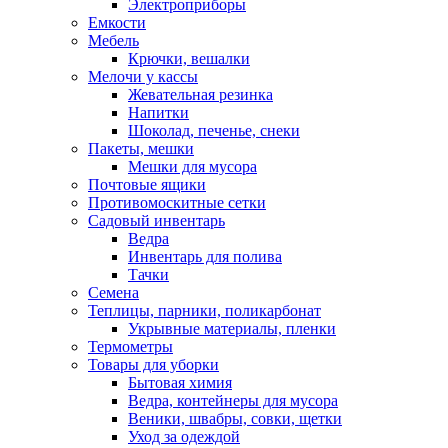
Электроприборы
Емкости
Мебель
Крючки, вешалки
Мелочи у кассы
Жевательная резинка
Напитки
Шоколад, печенье, снеки
Пакеты, мешки
Мешки для мусора
Почтовые ящики
Противомоскитные сетки
Садовый инвентарь
Ведра
Инвентарь для полива
Тачки
Семена
Теплицы, парники, поликарбонат
Укрывные материалы, пленки
Термометры
Товары для уборки
Бытовая химия
Ведра, контейнеры для мусора
Веники, швабры, совки, щетки
Уход за одеждой