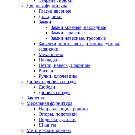
Талрепы, крюки
Дверная фурнитура
Глазки дверные
Доводчики
Замки
Замки врезные, накладные
Замки гаражные
Замки навесные, тросовые
Защелки, шпингалеты, стопора, упоры,
задвижки
Механизмы
Накладки
Петли, навесы, шарниры
Ригели
Ручки, ключевины
Дюбели, дюбель-гвозди
Дюбели
Дюбель-гвозди
Заклепки
Мебельная фурнитура
Направляющие, ролики
Опоры, подставки
Подвески, уголки
Шканты
Метрический крепеж