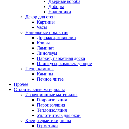
Дверные короба
Доборы
Наличники
Декор для стен
Картины
Часы
Напольные покрытия
Дорожки, ковролин
Ковры
Ламинат
Линолеум
Паркет, паркетная доска
Плинтусы, комплектующие
Печи, камины
Камины
Печное литье
Прочее
Строительные материалы
Изоляционные материалы
Гидроизоляция
Пароизоляция
Теплоизоляция
Уплотнитель для окон
Клеи, герметики, пены
Герметики