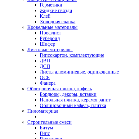
Герметики
Жидкие гвозди
Клей
Холодная сварка
Кровельные материалы
Профлист
Рубероид
Шифер
Листовые материалы
Гипсокартон, комплектующие
ДВП
ДСП
Листы алюминиевые, оцинкованные
ОСБ
Фанера
Облицовочная плитка, кафель
Бордюры, декоры, вставки
Напольная плитка, керамогранит
Облицовочный кафель, плитка
Пиломатериал
Строительные смеси
Битум
Гипс
Грунтовки