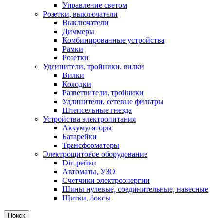
Управление светом
Розетки, выключатели
Выключатели
Диммеры
Комбинированные устройства
Рамки
Розетки
Удлинители, тройники, вилки
Вилки
Колодки
Разветвители, тройники
Удлинители, сетевые фильтры
Штепсельные гнезда
Устройства электропитания
Аккумуляторы
Батарейки
Трансформаторы
Электрощитовое оборудование
Din-рейки
Автоматы, УЗО
Счетчики электроэнергии
Шины нулевые, соединительные, навесные
Щитки, боксы
Поиск