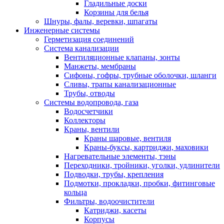
Гладильные доски
Корзины для белья
Шнуры, фалы, веревки, шпагаты
Инженерные системы
Герметизация соединений
Система канализации
Вентиляционные клапаны, зонты
Манжеты, мембраны
Сифоны, гофры, трубные оболочки, шланги
Сливы, трапы канализационные
Трубы, отводы
Системы водопровода, газа
Водосчетчики
Коллекторы
Краны, вентили
Краны шаровые, вентиля
Краны-буксы, картриджи, маховики
Нагревательные элементы, тэны
Переходники, тройники, уголки, удлинители
Подводки, трубы, крепления
Подмотки, прокладки, пробки, фитинговые
кольца
Фильтры, водоочистители
Катриджи, касеты
Корпусы