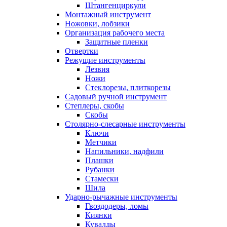
Штангенциркули
Монтажный инструмент
Ножовки, лобзики
Организация рабочего места
Защитные пленки
Отвертки
Режущие инструменты
Лезвия
Ножи
Стеклорезы, плиткорезы
Садовый ручной инструмент
Степлеры, скобы
Скобы
Столярно-слесарные инструменты
Ключи
Метчики
Напильники, надфили
Плашки
Рубанки
Стамески
Шила
Ударно-рычажные инструменты
Гвоздодеры, ломы
Киянки
Кувалды