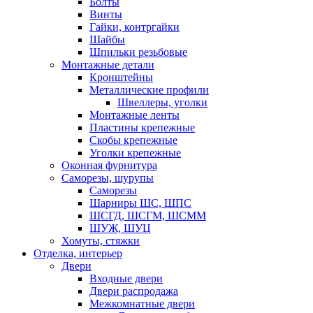
Болты
Винты
Гайки, контргайки
Шайбы
Шпильки резьбовые
Монтажные детали
Кронштейны
Металлические профили
Швеллеры, уголки
Монтажные ленты
Пластины крепежные
Скобы крепежные
Уголки крепежные
Оконная фурнитура
Саморезы, шурупы
Саморезы
Шарниры ШС, ШПС
ШСГД, ШСГМ, ШСММ
ШУЖ, ШУЦ
Хомуты, стяжки
Отделка, интерьер
Двери
Входные двери
Двери распродажа
Межкомнатные двери