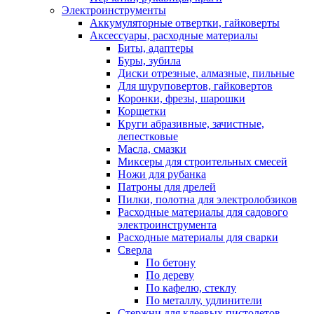
Электроинструменты
Аккумуляторные отвертки, гайковерты
Аксессуары, расходные материалы
Биты, адаптеры
Буры, зубила
Диски отрезные, алмазные, пильные
Для шуруповертов, гайковертов
Коронки, фрезы, шарошки
Корщетки
Круги абразивные, зачистные,
лепестковые
Масла, смазки
Миксеры для строительных смесей
Ножи для рубанка
Патроны для дрелей
Пилки, полотна для электролобзиков
Расходные материалы для садового
электроинструмента
Расходные материалы для сварки
Сверла
По бетону
По дереву
По кафелю, стеклу
По металлу, удлинители
Стержни для клеевых пистолетов