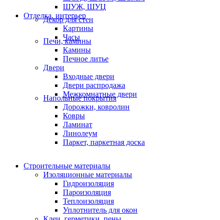
ШУЖ, ШУЦ
Отделка, интерьер
Декор для стен
Картины
Часы
Печи, камины
Камины
Печное литье
Двери
Входные двери
Двери распродажа
Межкомнатные двери
Напольные покрытия
Дорожки, ковролин
Ковры
Ламинат
Линолеум
Паркет, паркетная доска
Строительные материалы
Изоляционные материалы
Гидроизоляция
Пароизоляция
Теплоизоляция
Уплотнитель для окон
Клеи, герметики, пены