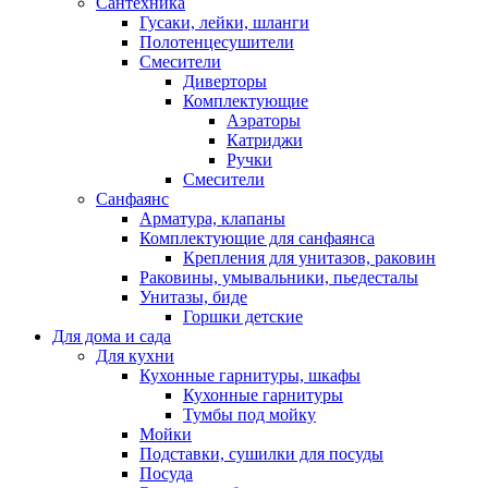
Сантехника
Гусаки, лейки, шланги
Полотенцесушители
Смесители
Диверторы
Комплектующие
Аэраторы
Катриджи
Ручки
Смесители
Санфаянс
Арматура, клапаны
Комплектующие для санфаянса
Крепления для унитазов, раковин
Раковины, умывальники, пьедесталы
Унитазы, биде
Горшки детские
Для дома и сада
Для кухни
Кухонные гарнитуры, шкафы
Кухонные гарнитуры
Тумбы под мойку
Мойки
Подставки, сушилки для посуды
Посуда