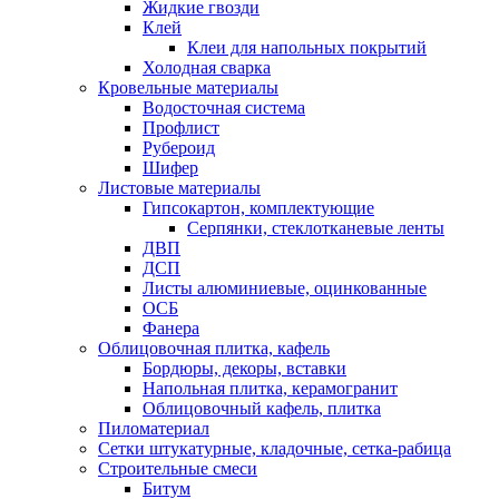
Жидкие гвозди
Клей
Клеи для напольных покрытий
Холодная сварка
Кровельные материалы
Водосточная система
Профлист
Рубероид
Шифер
Листовые материалы
Гипсокартон, комплектующие
Серпянки, стеклотканевые ленты
ДВП
ДСП
Листы алюминиевые, оцинкованные
ОСБ
Фанера
Облицовочная плитка, кафель
Бордюры, декоры, вставки
Напольная плитка, керамогранит
Облицовочный кафель, плитка
Пиломатериал
Сетки штукатурные, кладочные, сетка-рабица
Строительные смеси
Битум