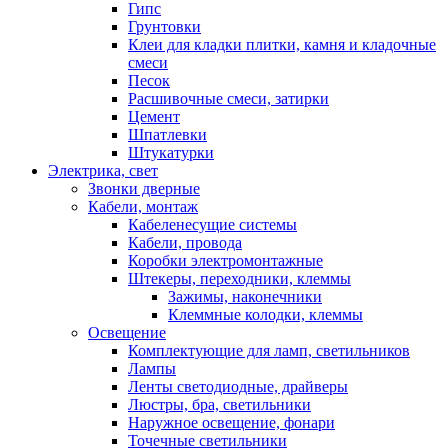
Гипс
Грунтовки
Клеи для кладки плитки, камня и кладочные
смеси
Песок
Расшивочные смеси, затирки
Цемент
Шпатлевки
Штукатурки
Электрика, свет
Звонки дверные
Кабели, монтаж
Кабеленесущие системы
Кабели, провода
Коробки электромонтажные
Штекеры, переходники, клеммы
Зажимы, наконечники
Клеммные колодки, клеммы
Освещение
Комплектующие для ламп, светильников
Лампы
Ленты светодиодные, драйверы
Люстры, бра, светильники
Наружное освещение, фонари
Точечные светильники