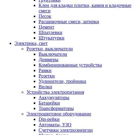
Клеи для кладки плитки, камня и кладочные
смеси
Песок
Расшивочные смеси, затирки
Цемент
Шпатлевки
Штукатурки
Электрика, свет
Розетки, выключатели
Выключатели
Диммеры
Комбинированные устройства
Рамки
Розетки
Удлинители, тройники
Вилки
Устройства электропитания
Аккумуляторы
Батарейки
Трансформаторы
Электрощитовое оборудование
Din-рейки
Автоматы, УЗО
Счетчики электроэнергии