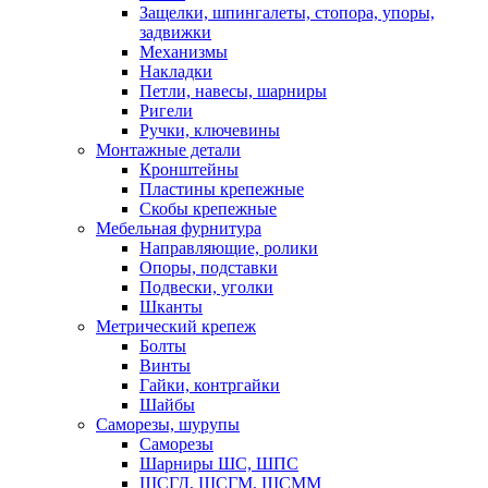
Защелки, шпингалеты, стопора, упоры,
задвижки
Механизмы
Накладки
Петли, навесы, шарниры
Ригели
Ручки, ключевины
Монтажные детали
Кронштейны
Пластины крепежные
Скобы крепежные
Мебельная фурнитура
Направляющие, ролики
Опоры, подставки
Подвески, уголки
Шканты
Метрический крепеж
Болты
Винты
Гайки, контргайки
Шайбы
Саморезы, шурупы
Саморезы
Шарниры ШС, ШПС
ШСГД, ШСГМ, ШСММ