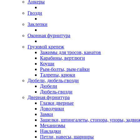
Анкеры
Гвозди
Заклепки
Оконная фурнитура
Грузовой крепеж
Зажимы для тросов, канатов
Карабины, вертлюги
Коуши
Рым-болты, рым-гайки
Талрепы, крюки
Дюбели, дюбель-гвозди
Дюбели
Дюбель-гвозди
Дверная фурнитура
Глазки дверные
Доводчики
Замки
Защелки, шпингалеты, стопора, упоры, задви
Механизмы
Накладки
Петли, навесы, шарниры