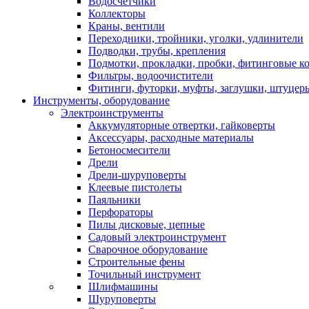
Водосчетчики
Коллекторы
Краны, вентили
Переходники, тройники, уголки, удлинители
Подводки, трубы, крепления
Подмотки, прокладки, пробки, фитинговые к
Фильтры, водоочистители
Фитинги, футорки, муфты, заглушки, штуцер
Инструменты, оборудование
Электроинструменты
Аккумуляторные отвертки, гайковерты
Аксессуары, расходные материалы
Бетоносмесители
Дрели
Дрели-шуруповерты
Клеевые пистолеты
Паяльники
Перфораторы
Пилы дисковые, цепные
Садовый электроинструмент
Сварочное оборудование
Строительные фены
Точильный инструмент
Шлифмашины
Шуруповерты