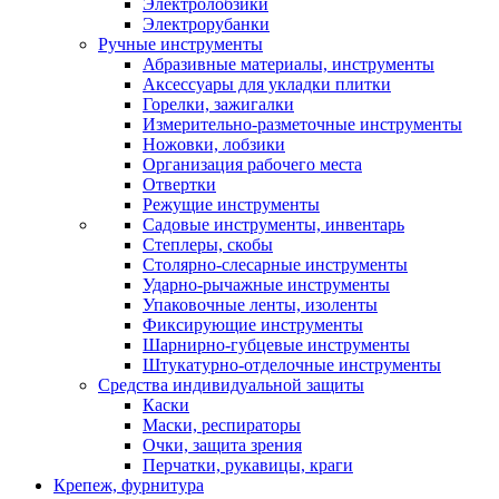
Электролобзики
Электрорубанки
Ручные инструменты
Абразивные материалы, инструменты
Аксессуары для укладки плитки
Горелки, зажигалки
Измерительно-разметочные инструменты
Ножовки, лобзики
Организация рабочего места
Отвертки
Режущие инструменты
Садовые инструменты, инвентарь
Степлеры, скобы
Столярно-слесарные инструменты
Ударно-рычажные инструменты
Упаковочные ленты, изоленты
Фиксирующие инструменты
Шарнирно-губцевые инструменты
Штукатурно-отделочные инструменты
Средства индивидуальной защиты
Каски
Маски, респираторы
Очки, защита зрения
Перчатки, рукавицы, краги
Крепеж, фурнитура