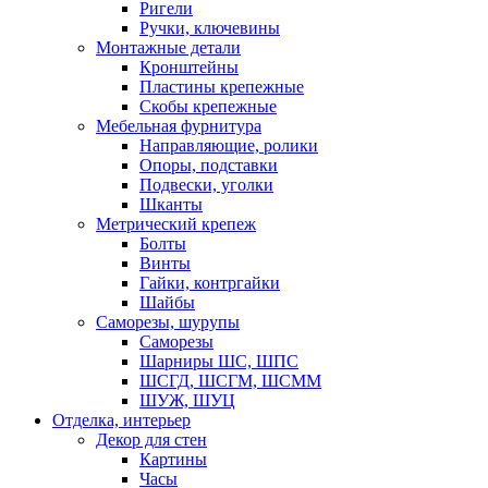
Ригели
Ручки, ключевины
Монтажные детали
Кронштейны
Пластины крепежные
Скобы крепежные
Мебельная фурнитура
Направляющие, ролики
Опоры, подставки
Подвески, уголки
Шканты
Метрический крепеж
Болты
Винты
Гайки, контргайки
Шайбы
Саморезы, шурупы
Саморезы
Шарниры ШС, ШПС
ШСГД, ШСГМ, ШСММ
ШУЖ, ШУЦ
Отделка, интерьер
Декор для стен
Картины
Часы