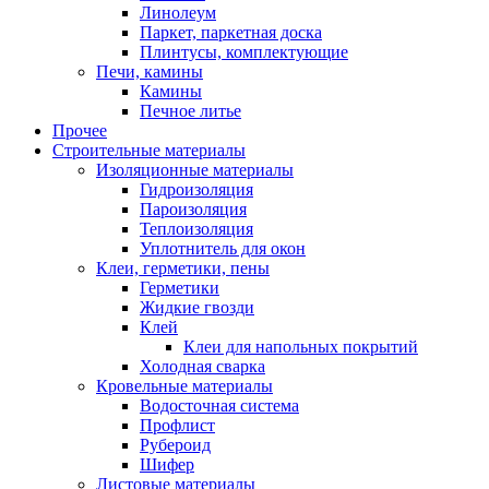
Линолеум
Паркет, паркетная доска
Плинтусы, комплектующие
Печи, камины
Камины
Печное литье
Прочее
Строительные материалы
Изоляционные материалы
Гидроизоляция
Пароизоляция
Теплоизоляция
Уплотнитель для окон
Клеи, герметики, пены
Герметики
Жидкие гвозди
Клей
Клеи для напольных покрытий
Холодная сварка
Кровельные материалы
Водосточная система
Профлист
Рубероид
Шифер
Листовые материалы