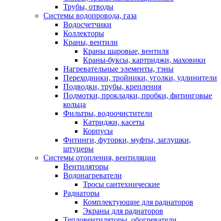
Трубы, отводы
Системы водопровода, газа
Водосчетчики
Коллекторы
Краны, вентили
Краны шаровые, вентиля
Краны-буксы, картриджи, маховики
Нагревательные элементы, тэны
Переходники, тройники, уголки, удлинители
Подводки, трубы, крепления
Подмотки, прокладки, пробки, фитинговые
кольца
Фильтры, водоочистители
Катриджи, касеты
Корпусы
Фитинги, футорки, муфты, заглушки,
штуцеры
Системы отопления, вентиляции
Вентиляторы
Водонагреватели
Тросы сантехнические
Радиаторы
Комплектующие для радиаторов
Экраны для радиаторов
Тепловентиляторы, обогреватели