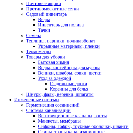
Почтовые ящики
Противомоскитные сетки
Садовый инвентарь
Ведра
Инвентарь для полива
Тачки
Семена
Теплицы, парники, поликарбонат
Укрывные материалы, пленки
Термометры
Товары для уборки
Бытовая химия
Ведра, контейнеры для мусора
Веники, швабры, совки, щетки
Уход за одеждой
Гладильные доски
Корзины для белья
Шнуры, фалы, веревки, шпагаты
Инженерные системы
Герметизация соединений
Система канализации
Вентиляционные клапаны, зонты
Манжеты, мембраны
Сифоны, гофры, трубные оболочки, шланги
Сливы, трапы канализационные