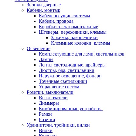
Звонки дверные
Кабели, монтаж
Кабеленесущие системы
Кабели, провода
Коробки электромонтажные
Штекеры, переходники, клеммы
Зажимы, наконечники
Клеммные колодки, клеммы
Освещение
Комплектующие для ламп, светильников
Лампы
Ленты светодиодные, драйверы
Люстры, бра, светильники
Наружное освещение, фонари
Точечные светильники
Управление светом
Розетки, выключатели
Выключатели
Диммеры
Комбинированные устройства
Рамки
Розетки
Удлинители, тройники, вилки
Вилки
Колодки