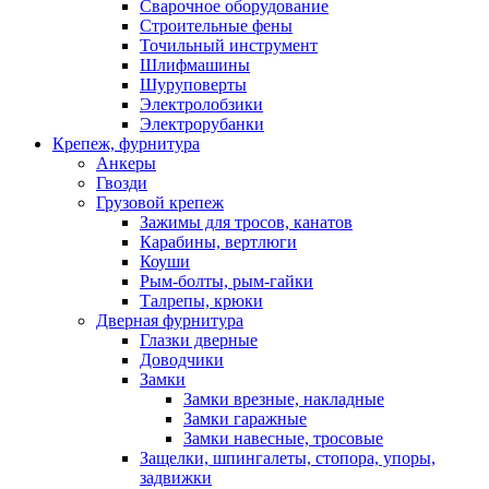
Сварочное оборудование
Строительные фены
Точильный инструмент
Шлифмашины
Шуруповерты
Электролобзики
Электрорубанки
Крепеж, фурнитура
Анкеры
Гвозди
Грузовой крепеж
Зажимы для тросов, канатов
Карабины, вертлюги
Коуши
Рым-болты, рым-гайки
Талрепы, крюки
Дверная фурнитура
Глазки дверные
Доводчики
Замки
Замки врезные, накладные
Замки гаражные
Замки навесные, тросовые
Защелки, шпингалеты, стопора, упоры,
задвижки