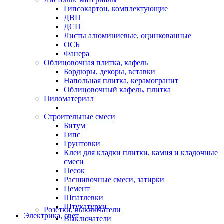
Гипсокартон, комплектующие
ДВП
ДСП
Листы алюминиевые, оцинкованные
ОСБ
Фанера
Облицовочная плитка, кафель
Бордюры, декоры, вставки
Напольная плитка, керамогранит
Облицовочный кафель, плитка
Пиломатериал
Строительные смеси
Битум
Гипс
Грунтовки
Клеи для кладки плитки, камня и кладочные
смеси
Песок
Расшивочные смеси, затирки
Цемент
Шпатлевки
Штукатурки
Розетки, выключатели
Электрика, свет
Выключатели