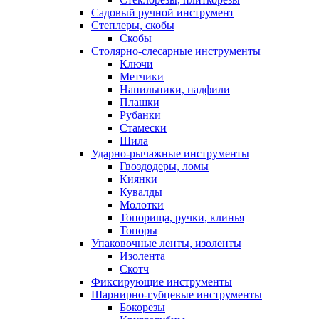
Садовый ручной инструмент
Степлеры, скобы
Скобы
Столярно-слесарные инструменты
Ключи
Метчики
Напильники, надфили
Плашки
Рубанки
Стамески
Шила
Ударно-рычажные инструменты
Гвоздодеры, ломы
Киянки
Кувалды
Молотки
Топорища, ручки, клинья
Топоры
Упаковочные ленты, изоленты
Изолента
Скотч
Фиксирующие инструменты
Шарнирно-губцевые инструменты
Бокорезы