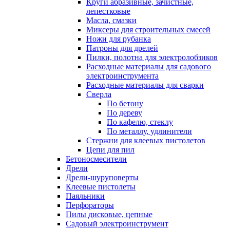
Круги абразивные, зачистные,
лепестковые
Масла, смазки
Миксеры для строительных смесей
Ножи для рубанка
Патроны для дрелей
Пилки, полотна для электролобзиков
Расходные материалы для садового
электроинструмента
Расходные материалы для сварки
Сверла
По бетону
По дереву
По кафелю, стеклу
По металлу, удлинители
Стержни для клеевых пистолетов
Цепи для пил
Бетоносмесители
Дрели
Дрели-шуруповерты
Клеевые пистолеты
Паяльники
Перфораторы
Пилы дисковые, цепные
Садовый электроинструмент