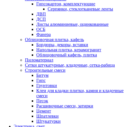
Гипсокартон, комплектующие
Серпянки, стеклотканевые ленты
ДВП
ДСП
Листы алюминиевые, оцинкованные
ОСБ
Фанера
Облицовочная плитка, кафель
Бордюры, декоры, вставки
Напольная плитка, керамогранит
Облицовочный кафель, плитка
Пиломатериал
Сетки штукатурные, кладочные, сетка-рабица
Строительные смеси
Битум
Гипс
Грунтовки
Клеи для кладки плитки, камня и кладочные
смеси
Песок
Расшивочные смеси, затирки
Цемент
Шпатлевки
Штукатурки
Электрика, свет