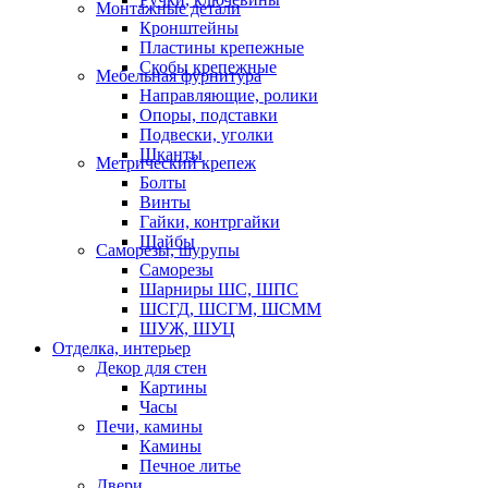
Монтажные детали
Кронштейны
Пластины крепежные
Скобы крепежные
Мебельная фурнитура
Направляющие, ролики
Опоры, подставки
Подвески, уголки
Шканты
Метрический крепеж
Болты
Винты
Гайки, контргайки
Шайбы
Саморезы, шурупы
Саморезы
Шарниры ШС, ШПС
ШСГД, ШСГМ, ШСММ
ШУЖ, ШУЦ
Отделка, интерьер
Декор для стен
Картины
Часы
Печи, камины
Камины
Печное литье
Двери