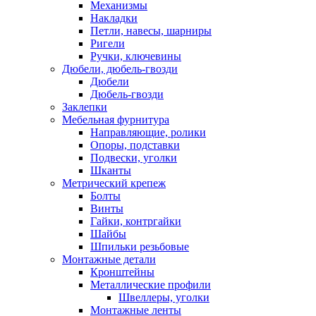
Механизмы
Накладки
Петли, навесы, шарниры
Ригели
Ручки, ключевины
Дюбели, дюбель-гвозди
Дюбели
Дюбель-гвозди
Заклепки
Мебельная фурнитура
Направляющие, ролики
Опоры, подставки
Подвески, уголки
Шканты
Метрический крепеж
Болты
Винты
Гайки, контргайки
Шайбы
Шпильки резьбовые
Монтажные детали
Кронштейны
Металлические профили
Швеллеры, уголки
Монтажные ленты