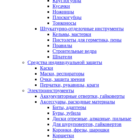
Круглогубцы
Кусачки
Ножницы
Плоскогубцы
Тонконосы
Штукатурно-отделочные инструменты
Кельмы, мастерки
Пистолеты для герметика, пены
Правилы
Строительные ведра
Шпатели
Средства индивидуальной защиты
Каски
Маски, респираторы
Очки, защита зрения
Перчатки, рукавицы, краги
Электроинструменты
Аккумуляторные отвертки, гайковерты
Аксессуары, расходные материалы
Биты, адаптеры
Буры, зубила
Диски отрезные, алмазные, пильные
Для шуруповертов, гайковертов
Коронки, фрезы, шарошки
Корщетки