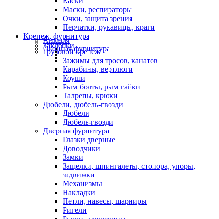
Каски
Маски, респираторы
Очки, защита зрения
Перчатки, рукавицы, краги
Крепеж, фурнитура
Анкеры
Гвозди
Заклепки
Оконная фурнитура
Грузовой крепеж
Зажимы для тросов, канатов
Карабины, вертлюги
Коуши
Рым-болты, рым-гайки
Талрепы, крюки
Дюбели, дюбель-гвозди
Дюбели
Дюбель-гвозди
Дверная фурнитура
Глазки дверные
Доводчики
Замки
Защелки, шпингалеты, стопора, упоры,
задвижки
Механизмы
Накладки
Петли, навесы, шарниры
Ригели
Ручки, ключевины