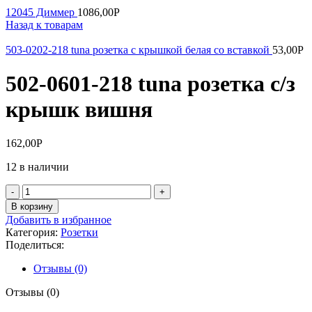
12045 Диммер
1086,00
Р
Назад к товарам
503-0202-218 tuna розетка с крышкой белая со вставкой
53,00
Р
502-0601-218 tuna розетка с/з
крышк вишня
162,00
Р
12 в наличии
Количество
товара
В корзину
502-
Добавить в избранное
0601-
Категория:
Розетки
218
Поделиться:
tuna
розетка
Отзывы (0)
с/
з
Отзывы (0)
крышк