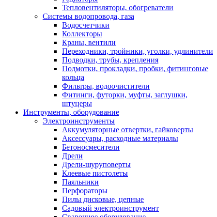
Тепловентиляторы, обогреватели
Системы водопровода, газа
Водосчетчики
Коллекторы
Краны, вентили
Переходники, тройники, уголки, удлинители
Подводки, трубы, крепления
Подмотки, прокладки, пробки, фитинговые
кольца
Фильтры, водоочистители
Фитинги, футорки, муфты, заглушки,
штуцеры
Инструменты, оборудование
Электроинструменты
Аккумуляторные отвертки, гайковерты
Аксессуары, расходные материалы
Бетоносмесители
Дрели
Дрели-шуруповерты
Клеевые пистолеты
Паяльники
Перфораторы
Пилы дисковые, цепные
Садовый электроинструмент
Сварочное оборудование