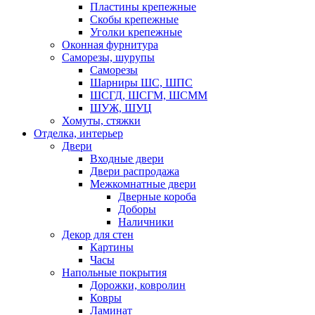
Пластины крепежные
Скобы крепежные
Уголки крепежные
Оконная фурнитура
Саморезы, шурупы
Саморезы
Шарниры ШС, ШПС
ШСГД, ШСГМ, ШСММ
ШУЖ, ШУЦ
Хомуты, стяжки
Отделка, интерьер
Двери
Входные двери
Двери распродажа
Межкомнатные двери
Дверные короба
Доборы
Наличники
Декор для стен
Картины
Часы
Напольные покрытия
Дорожки, ковролин
Ковры
Ламинат