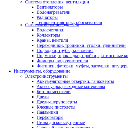
Система отопления, вентиляции
Вентиляторы
Водонагреватели
Радиаторы
Тепловентиляторы, обогреватели
Системы водопровода, газа
Водосчетчики
Коллекторы
Краны, вентили
Переходники, тройники, уголки, удлинители
Подводки, трубы, крепления
Подмотки, прокладки, пробки, фитинговые к
Фильтры, водоочистители
Фитинги, футорки, муфты, заглушки, штуцер
Инструменты, оборудование
Электроинструменты
Аккумуляторные отвертки, гайковерты
Аксессуары, расходные материалы
Бетоносмесители
Дрели
Дрели-шуруповерты
Клеевые пистолеты
Паяльники
Перфораторы
Пилы дисковые, цепные
Садовый электроинструмент