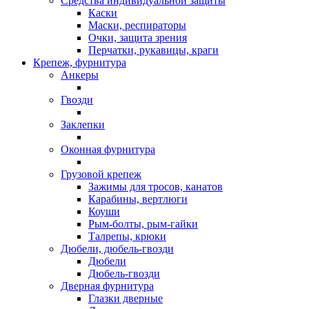
Средства индивидуальной защиты
Каски
Маски, респираторы
Очки, защита зрения
Перчатки, рукавицы, краги
Крепеж, фурнитура
Анкеры
Гвозди
Заклепки
Оконная фурнитура
Грузовой крепеж
Зажимы для тросов, канатов
Карабины, вертлюги
Коуши
Рым-болты, рым-гайки
Талрепы, крюки
Дюбели, дюбель-гвозди
Дюбели
Дюбель-гвозди
Дверная фурнитура
Глазки дверные