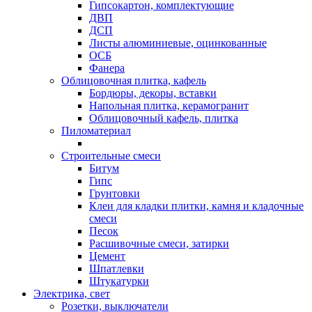
Гипсокартон, комплектующие
ДВП
ДСП
Листы алюминиевые, оцинкованные
ОСБ
Фанера
Облицовочная плитка, кафель
Бордюры, декоры, вставки
Напольная плитка, керамогранит
Облицовочный кафель, плитка
Пиломатериал
Строительные смеси
Битум
Гипс
Грунтовки
Клеи для кладки плитки, камня и кладочные
смеси
Песок
Расшивочные смеси, затирки
Цемент
Шпатлевки
Штукатурки
Электрика, свет
Розетки, выключатели