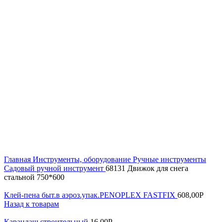
Увеличить
Главная
Инструменты, оборудование
Ручные инструменты
Садовый ручной инструмент
68131 Движок для снега
стальной 750*600
Клей-пена быт.в аэроз.упак.PENOPLEX FASTFIX
608,00
Р
Назад к товарам
Карандаш строительный
16,00
Р