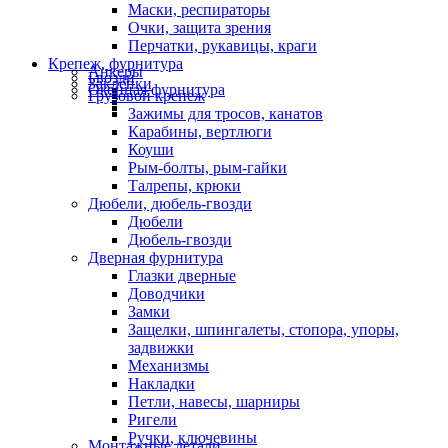
Маски, респираторы
Очки, защита зрения
Перчатки, рукавицы, краги
Крепеж, фурнитура
Анкеры
Гвозди
Заклепки
Оконная фурнитура
Грузовой крепеж
Зажимы для тросов, канатов
Карабины, вертлюги
Коуши
Рым-болты, рым-гайки
Талрепы, крюки
Дюбели, дюбель-гвозди
Дюбели
Дюбель-гвозди
Дверная фурнитура
Глазки дверные
Доводчики
Замки
Защелки, шпингалеты, стопора, упоры,
задвижки
Механизмы
Накладки
Петли, навесы, шарниры
Ригели
Ручки, ключевины
Монтажные детали