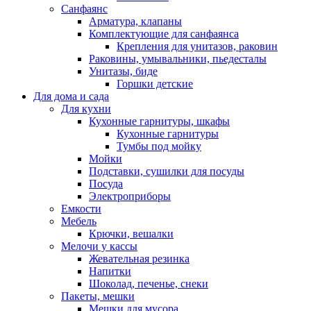
Санфаянс
Арматура, клапаны
Комплектующие для санфаянса
Крепления для унитазов, раковин
Раковины, умывальники, пьедесталы
Унитазы, биде
Горшки детские
Для дома и сада
Для кухни
Кухонные гарнитуры, шкафы
Кухонные гарнитуры
Тумбы под мойку
Мойки
Подставки, сушилки для посуды
Посуда
Электроприборы
Емкости
Мебель
Крючки, вешалки
Мелочи у кассы
Жевательная резинка
Напитки
Шоколад, печенье, снеки
Пакеты, мешки
Мешки для мусора