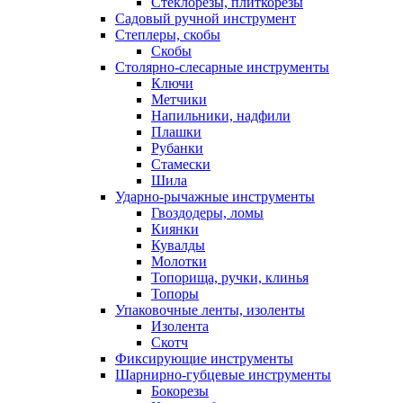
Стеклорезы, плиткорезы
Садовый ручной инструмент
Степлеры, скобы
Скобы
Столярно-слесарные инструменты
Ключи
Метчики
Напильники, надфили
Плашки
Рубанки
Стамески
Шила
Ударно-рычажные инструменты
Гвоздодеры, ломы
Киянки
Кувалды
Молотки
Топорища, ручки, клинья
Топоры
Упаковочные ленты, изоленты
Изолента
Скотч
Фиксирующие инструменты
Шарнирно-губцевые инструменты
Бокорезы