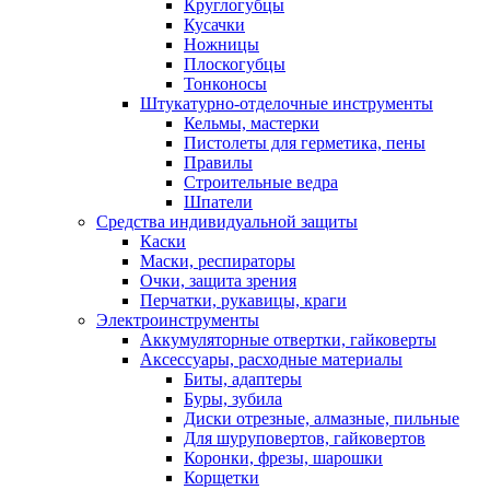
Круглогубцы
Кусачки
Ножницы
Плоскогубцы
Тонконосы
Штукатурно-отделочные инструменты
Кельмы, мастерки
Пистолеты для герметика, пены
Правилы
Строительные ведра
Шпатели
Средства индивидуальной защиты
Каски
Маски, респираторы
Очки, защита зрения
Перчатки, рукавицы, краги
Электроинструменты
Аккумуляторные отвертки, гайковерты
Аксессуары, расходные материалы
Биты, адаптеры
Буры, зубила
Диски отрезные, алмазные, пильные
Для шуруповертов, гайковертов
Коронки, фрезы, шарошки
Корщетки