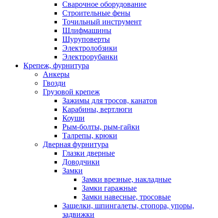
Сварочное оборудование
Строительные фены
Точильный инструмент
Шлифмашины
Шуруповерты
Электролобзики
Электрорубанки
Крепеж, фурнитура
Анкеры
Гвозди
Грузовой крепеж
Зажимы для тросов, канатов
Карабины, вертлюги
Коуши
Рым-болты, рым-гайки
Талрепы, крюки
Дверная фурнитура
Глазки дверные
Доводчики
Замки
Замки врезные, накладные
Замки гаражные
Замки навесные, тросовые
Защелки, шпингалеты, стопора, упоры,
задвижки