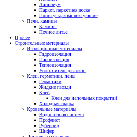
Линолеум
Паркет, паркетная доска
Плинтусы, комплектующие
Печи, камины
Камины
Печное литье
Прочее
Строительные материалы
Изоляционные материалы
Гидроизоляция
Пароизоляция
Теплоизоляция
Уплотнитель для окон
Клеи, герметики, пены
Герметики
Жидкие гвозди
Клей
Клеи для напольных покрытий
Холодная сварка
Кровельные материалы
Водосточная система
Профлист
Рубероид
Шифер
Листовые материалы