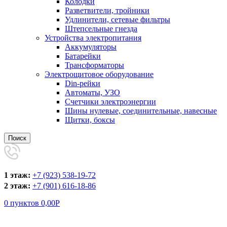
Колодки
Разветвители, тройники
Удлинители, сетевые фильтры
Штепсельные гнезда
Устройства электропитания
Аккумуляторы
Батарейки
Трансформаторы
Электрощитовое оборудование
Din-рейки
Автоматы, УЗО
Счетчики электроэнергии
Шины нулевые, соединительные, навесные
Щитки, боксы
Поиск
1 этаж:
+7 (923) 538-19-72
2 этаж:
+7 (901) 616-18-86
0
пунктов
0,00
Р