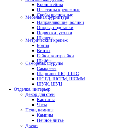
Кронштейны
Пластины крепежные
Скобы крепежные
Мебельная фурнитура
Направляющие, ролики
Опоры, подставки
Подвески, уголки
Шканты
Метрический крепеж
Болты
Винты
Гайки, контргайки
Шайбы
Саморезы, шурупы
Саморезы
Шарниры ШС, ШПС
ШСГД, ШСГМ, ШСММ
ШУЖ, ШУЦ
Отделка, интерьер
Декор для стен
Картины
Часы
Печи, камины
Камины
Печное литье
Двери