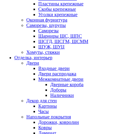
Пластины крепежные
Скобы крепежные
Уголки крепежные
Оконная фурнитура
Саморезы, шурупы
Саморезы
Шарниры ШС, ШПС
ШСГД, ШСГМ, ШСММ
ШУЖ, ШУЦ
Хомуты, стяжки
Отделка, интерьер
Двери
Входные двери
Двери распродажа
Межкомнатные двери
Дверные короба
Доборы
Наличники
Декор для стен
Картины
Часы
Напольные покрытия
Дорожки, ковролин
Ковры
Ламинат