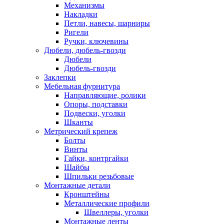
Механизмы
Накладки
Петли, навесы, шарниры
Ригели
Ручки, ключевины
Дюбели, дюбель-гвозди
Дюбели
Дюбель-гвозди
Заклепки
Мебельная фурнитура
Направляющие, ролики
Опоры, подставки
Подвески, уголки
Шканты
Метрический крепеж
Болты
Винты
Гайки, контргайки
Шайбы
Шпильки резьбовые
Монтажные детали
Кронштейны
Металлические профили
Швеллеры, уголки
Монтажные ленты