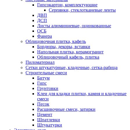
Гипсокартон, комплектующие
Серпянки, стеклотканевые ленты
ДВП
ДСП
Листы алюминиевые, оцинкованные
ОСБ
Фанера
Облицовочная плитка, кафель
Бордюры, декоры, вставки
Напольная плитка, керамогранит
Облицовочный кафель, плитка
Пиломатериал
Сетки штукатурные, кладочные, сетка-рабица
Строительные смеси
Битум
Гипс
Грунтовки
Клеи для кладки плитки, камня и кладочные
смеси
Песок
Расшивочные смеси, затирки
Цемент
Шпатлевки
Штукатурки