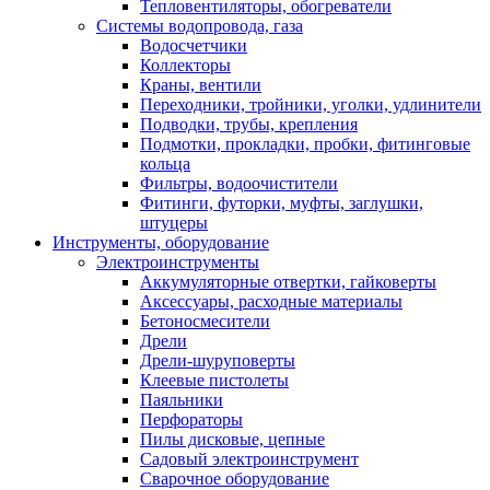
Тепловентиляторы, обогреватели
Системы водопровода, газа
Водосчетчики
Коллекторы
Краны, вентили
Переходники, тройники, уголки, удлинители
Подводки, трубы, крепления
Подмотки, прокладки, пробки, фитинговые
кольца
Фильтры, водоочистители
Фитинги, футорки, муфты, заглушки,
штуцеры
Инструменты, оборудование
Электроинструменты
Аккумуляторные отвертки, гайковерты
Аксессуары, расходные материалы
Бетоносмесители
Дрели
Дрели-шуруповерты
Клеевые пистолеты
Паяльники
Перфораторы
Пилы дисковые, цепные
Садовый электроинструмент
Сварочное оборудование