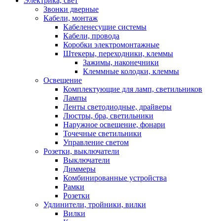
Электрика, свет
Звонки дверные
Кабели, монтаж
Кабеленесущие системы
Кабели, провода
Коробки электромонтажные
Штекеры, переходники, клеммы
Зажимы, наконечники
Клеммные колодки, клеммы
Освещение
Комплектующие для ламп, светильников
Лампы
Ленты светодиодные, драйверы
Люстры, бра, светильники
Наружное освещение, фонари
Точечные светильники
Управление светом
Розетки, выключатели
Выключатели
Диммеры
Комбинированные устройства
Рамки
Розетки
Удлинители, тройники, вилки
Вилки