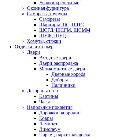
Уголки крепежные
Оконная фурнитура
Саморезы, шурупы
Саморезы
Шарниры ШС, ШПС
ШСГД, ШСГМ, ШСММ
ШУЖ, ШУЦ
Хомуты, стяжки
Отделка, интерьер
Двери
Входные двери
Двери распродажа
Межкомнатные двери
Дверные короба
Доборы
Наличники
Декор для стен
Картины
Часы
Напольные покрытия
Дорожки, ковролин
Ковры
Ламинат
Линолеум
Паркет, паркетная доска