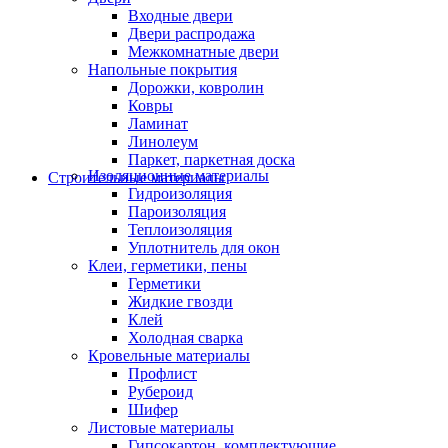
Входные двери
Двери распродажа
Межкомнатные двери
Напольные покрытия
Дорожки, ковролин
Ковры
Ламинат
Линолеум
Паркет, паркетная доска
Изоляционные материалы
Строительные материалы
Гидроизоляция
Пароизоляция
Теплоизоляция
Уплотнитель для окон
Клеи, герметики, пены
Герметики
Жидкие гвозди
Клей
Холодная сварка
Кровельные материалы
Профлист
Рубероид
Шифер
Листовые материалы
Гипсокартон, комплектующие