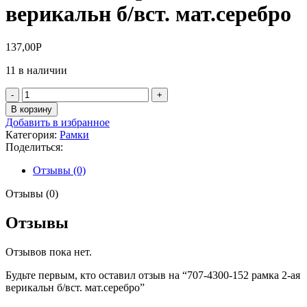
верикальн б/вст. мат.серебро
137,00
Р
11 в наличии
Количество
товара
В корзину
707-
Добавить в избранное
4300-
Категория:
Рамки
152
Поделиться:
рамка
2-
Отзывы (0)
ая
верикальн
Отзывы (0)
б/
вст.
Отзывы
мат.серебро
Отзывов пока нет.
Будьте первым, кто оставил отзыв на “707-4300-152 рамка 2-ая
верикальн б/вст. мат.серебро”