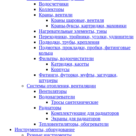
Водосчетчики
Коллекторы
Краны, вентили
Краны шаровые, вентиля
Краны-буксы, картриджи, маховики
Нагревательные элементы, тэны
Переходники, тройники, уголки, удлинители
Подводки, трубы, крепления
Подмотки, прокладки, пробки, фитинговые
кольца
Фильтры, водоочистители
Катриджи, касеты
Корпусы
Фитинги, футорки, муфты, заглушки,
штуцеры
Системы отопления, вентиляции
Вентиляторы
Водонагреватели
Тросы сантехнические
Радиаторы
Комплектующие для радиаторов
Экраны для радиаторов
Тепловентиляторы, обогреватели
Инструменты, оборудование
Ручные инструменты