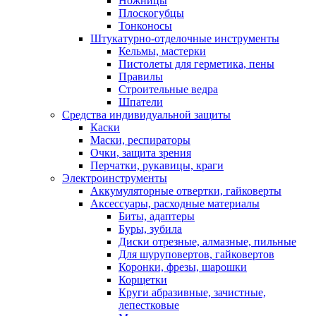
Ножницы
Плоскогубцы
Тонконосы
Штукатурно-отделочные инструменты
Кельмы, мастерки
Пистолеты для герметика, пены
Правилы
Строительные ведра
Шпатели
Средства индивидуальной защиты
Каски
Маски, респираторы
Очки, защита зрения
Перчатки, рукавицы, краги
Электроинструменты
Аккумуляторные отвертки, гайковерты
Аксессуары, расходные материалы
Биты, адаптеры
Буры, зубила
Диски отрезные, алмазные, пильные
Для шуруповертов, гайковертов
Коронки, фрезы, шарошки
Корщетки
Круги абразивные, зачистные,
лепестковые