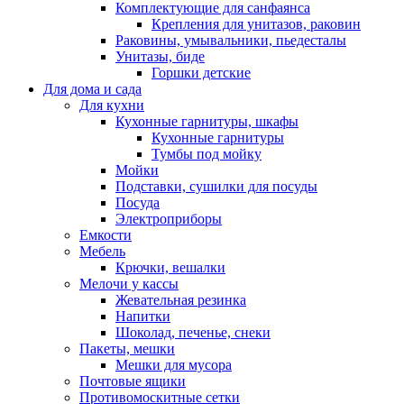
Комплектующие для санфаянса
Крепления для унитазов, раковин
Раковины, умывальники, пьедесталы
Унитазы, биде
Горшки детские
Для дома и сада
Для кухни
Кухонные гарнитуры, шкафы
Кухонные гарнитуры
Тумбы под мойку
Мойки
Подставки, сушилки для посуды
Посуда
Электроприборы
Емкости
Мебель
Крючки, вешалки
Мелочи у кассы
Жевательная резинка
Напитки
Шоколад, печенье, снеки
Пакеты, мешки
Мешки для мусора
Почтовые ящики
Противомоскитные сетки