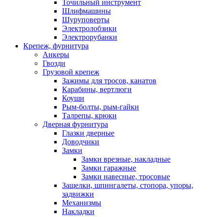
Точильный инструмент
Шлифмашины
Шуруповерты
Электролобзики
Электрорубанки
Крепеж, фурнитура
Анкеры
Гвозди
Грузовой крепеж
Зажимы для тросов, канатов
Карабины, вертлюги
Коуши
Рым-болты, рым-гайки
Талрепы, крюки
Дверная фурнитура
Глазки дверные
Доводчики
Замки
Замки врезные, накладные
Замки гаражные
Замки навесные, тросовые
Защелки, шпингалеты, стопора, упоры,
задвижки
Механизмы
Накладки