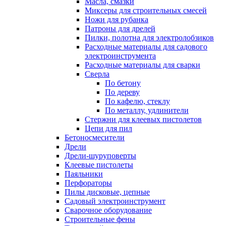
Масла, смазки
Миксеры для строительных смесей
Ножи для рубанка
Патроны для дрелей
Пилки, полотна для электролобзиков
Расходные материалы для садового
электроинструмента
Расходные материалы для сварки
Сверла
По бетону
По дереву
По кафелю, стеклу
По металлу, удлинители
Стержни для клеевых пистолетов
Цепи для пил
Бетоносмесители
Дрели
Дрели-шуруповерты
Клеевые пистолеты
Паяльники
Перфораторы
Пилы дисковые, цепные
Садовый электроинструмент
Сварочное оборудование
Строительные фены