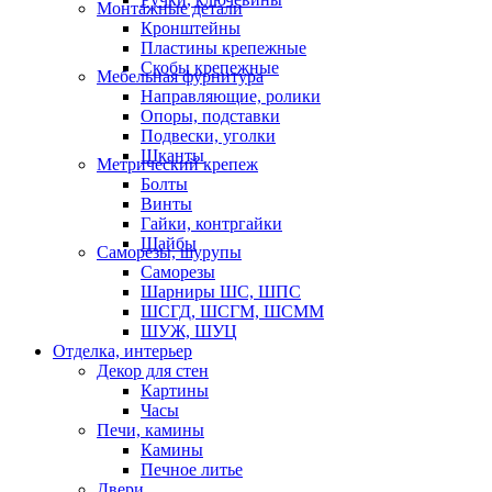
Монтажные детали
Кронштейны
Пластины крепежные
Скобы крепежные
Мебельная фурнитура
Направляющие, ролики
Опоры, подставки
Подвески, уголки
Шканты
Метрический крепеж
Болты
Винты
Гайки, контргайки
Шайбы
Саморезы, шурупы
Саморезы
Шарниры ШС, ШПС
ШСГД, ШСГМ, ШСММ
ШУЖ, ШУЦ
Отделка, интерьер
Декор для стен
Картины
Часы
Печи, камины
Камины
Печное литье
Двери