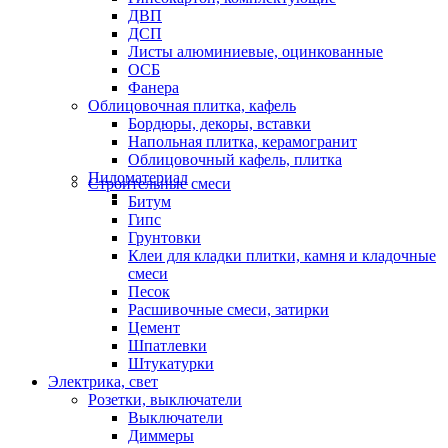
ДВП
ДСП
Листы алюминиевые, оцинкованные
ОСБ
Фанера
Облицовочная плитка, кафель
Бордюры, декоры, вставки
Напольная плитка, керамогранит
Облицовочный кафель, плитка
Пиломатериал
Строительные смеси
Битум
Гипс
Грунтовки
Клеи для кладки плитки, камня и кладочные
смеси
Песок
Расшивочные смеси, затирки
Цемент
Шпатлевки
Штукатурки
Электрика, свет
Розетки, выключатели
Выключатели
Диммеры