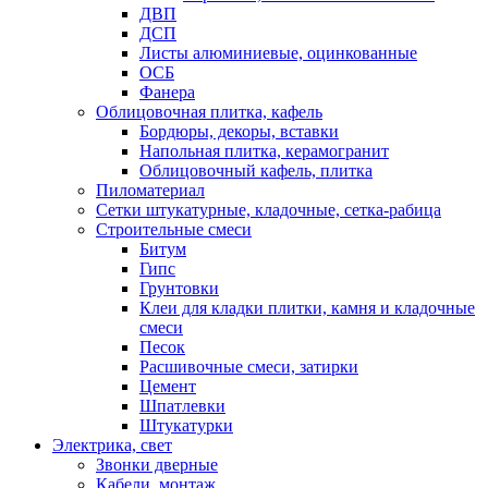
ДВП
ДСП
Листы алюминиевые, оцинкованные
ОСБ
Фанера
Облицовочная плитка, кафель
Бордюры, декоры, вставки
Напольная плитка, керамогранит
Облицовочный кафель, плитка
Пиломатериал
Сетки штукатурные, кладочные, сетка-рабица
Строительные смеси
Битум
Гипс
Грунтовки
Клеи для кладки плитки, камня и кладочные
смеси
Песок
Расшивочные смеси, затирки
Цемент
Шпатлевки
Штукатурки
Электрика, свет
Звонки дверные
Кабели, монтаж