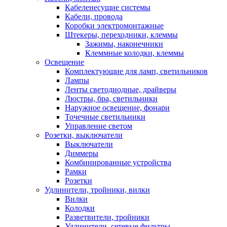
Кабеленесущие системы
Кабели, провода
Коробки электромонтажные
Штекеры, переходники, клеммы
Зажимы, наконечники
Клеммные колодки, клеммы
Освещение
Комплектующие для ламп, светильников
Лампы
Ленты светодиодные, драйверы
Люстры, бра, светильники
Наружное освещение, фонари
Точечные светильники
Управление светом
Розетки, выключатели
Выключатели
Диммеры
Комбинированные устройства
Рамки
Розетки
Удлинители, тройники, вилки
Вилки
Колодки
Разветвители, тройники
Удлинители, сетевые фильтры