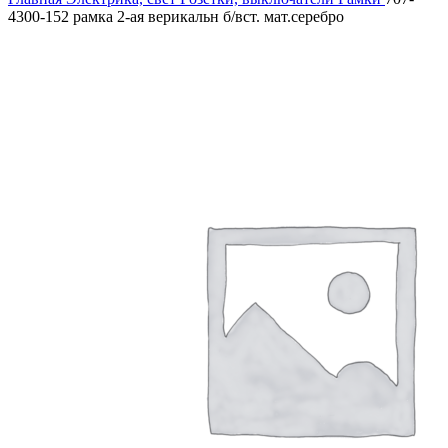
4300-152 рамка 2-ая верикальн б/вст. мат.серебро