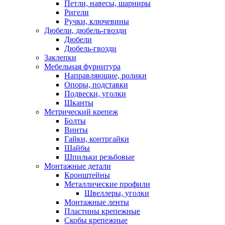
Петли, навесы, шарниры
Ригели
Ручки, ключевины
Дюбели, дюбель-гвозди
Дюбели
Дюбель-гвозди
Заклепки
Мебельная фурнитура
Направляющие, ролики
Опоры, подставки
Подвески, уголки
Шканты
Метрический крепеж
Болты
Винты
Гайки, контргайки
Шайбы
Шпильки резьбовые
Монтажные детали
Кронштейны
Металлические профили
Швеллеры, уголки
Монтажные ленты
Пластины крепежные
Скобы крепежные