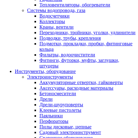
Тепловентиляторы, обогреватели
Системы водопровода, газа
Водосчетчики
Коллекторы
Краны, вентили
Переходники, тройники, уголки, удлинители
Подводки, трубы, крепления
Подмотки, прокладки, пробки, фитинговые
кольца
Фильтры, водоочистители
Фитинги, футорки, муфты, заглушки,
штуцеры
Инструменты, оборудование
Электроинструменты
Аккумуляторные отвертки, гайковерты
Аксессуары, расходные материалы
Бетоносмесители
Дрели
Дрели-шуруповерты
Клеевые пистолеты
Паяльники
Перфораторы
Пилы дисковые, цепные
Садовый электроинструмент
Сварочное оборудование