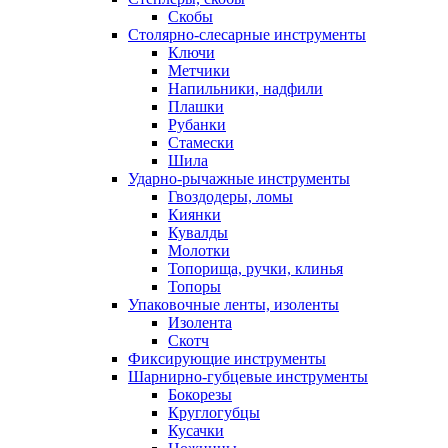
Скобы
Столярно-слесарные инструменты
Ключи
Метчики
Напильники, надфили
Плашки
Рубанки
Стамески
Шила
Ударно-рычажные инструменты
Гвоздодеры, ломы
Киянки
Кувалды
Молотки
Топорища, ручки, клинья
Топоры
Упаковочные ленты, изоленты
Изолента
Скотч
Фиксирующие инструменты
Шарнирно-губцевые инструменты
Бокорезы
Круглогубцы
Кусачки