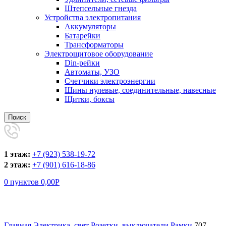
Штепсельные гнезда
Устройства электропитания
Аккумуляторы
Батарейки
Трансформаторы
Электрощитовое оборудование
Din-рейки
Автоматы, УЗО
Счетчики электроэнергии
Шины нулевые, соединительные, навесные
Щитки, боксы
Поиск
1 этаж:
+7 (923) 538-19-72
2 этаж:
+7 (901) 616-18-86
0
пунктов
0,00
Р
Увеличить
Главная
Электрика, свет
Розетки, выключатели
Рамки
707-