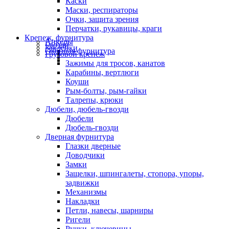
Каски
Маски, респираторы
Очки, защита зрения
Перчатки, рукавицы, краги
Крепеж, фурнитура
Анкеры
Гвозди
Заклепки
Оконная фурнитура
Грузовой крепеж
Зажимы для тросов, канатов
Карабины, вертлюги
Коуши
Рым-болты, рым-гайки
Талрепы, крюки
Дюбели, дюбель-гвозди
Дюбели
Дюбель-гвозди
Дверная фурнитура
Глазки дверные
Доводчики
Замки
Защелки, шпингалеты, стопора, упоры,
задвижки
Механизмы
Накладки
Петли, навесы, шарниры
Ригели
Ручки, ключевины