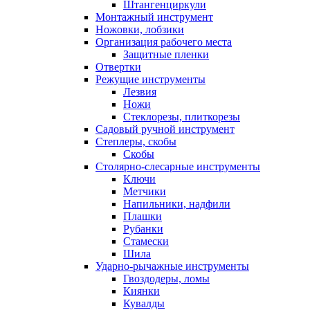
Штангенциркули
Монтажный инструмент
Ножовки, лобзики
Организация рабочего места
Защитные пленки
Отвертки
Режущие инструменты
Лезвия
Ножи
Стеклорезы, плиткорезы
Садовый ручной инструмент
Степлеры, скобы
Скобы
Столярно-слесарные инструменты
Ключи
Метчики
Напильники, надфили
Плашки
Рубанки
Стамески
Шила
Ударно-рычажные инструменты
Гвоздодеры, ломы
Киянки
Кувалды