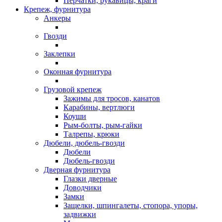
Перчатки, рукавицы, краги
Крепеж, фурнитура
Анкеры
Гвозди
Заклепки
Оконная фурнитура
Грузовой крепеж
Зажимы для тросов, канатов
Карабины, вертлюги
Коуши
Рым-болты, рым-гайки
Талрепы, крюки
Дюбели, дюбель-гвозди
Дюбели
Дюбель-гвозди
Дверная фурнитура
Глазки дверные
Доводчики
Замки
Защелки, шпингалеты, стопора, упоры,
задвижки