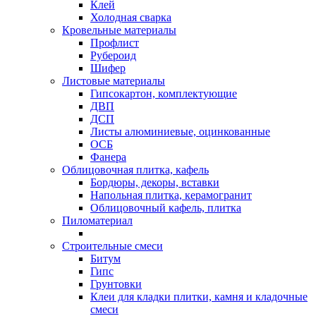
Клей
Холодная сварка
Кровельные материалы
Профлист
Рубероид
Шифер
Листовые материалы
Гипсокартон, комплектующие
ДВП
ДСП
Листы алюминиевые, оцинкованные
ОСБ
Фанера
Облицовочная плитка, кафель
Бордюры, декоры, вставки
Напольная плитка, керамогранит
Облицовочный кафель, плитка
Пиломатериал
Строительные смеси
Битум
Гипс
Грунтовки
Клеи для кладки плитки, камня и кладочные
смеси