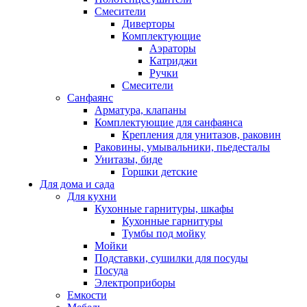
Смесители
Диверторы
Комплектующие
Аэраторы
Катриджи
Ручки
Смесители
Санфаянс
Арматура, клапаны
Комплектующие для санфаянса
Крепления для унитазов, раковин
Раковины, умывальники, пьедесталы
Унитазы, биде
Горшки детские
Для дома и сада
Для кухни
Кухонные гарнитуры, шкафы
Кухонные гарнитуры
Тумбы под мойку
Мойки
Подставки, сушилки для посуды
Посуда
Электроприборы
Емкости