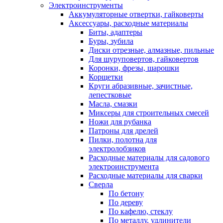
Электроинструменты
Аккумуляторные отвертки, гайковерты
Аксессуары, расходные материалы
Биты, адаптеры
Буры, зубила
Диски отрезные, алмазные, пильные
Для шуруповертов, гайковертов
Коронки, фрезы, шарошки
Корщетки
Круги абразивные, зачистные,
лепестковые
Масла, смазки
Миксеры для строительных смесей
Ножи для рубанка
Патроны для дрелей
Пилки, полотна для
электролобзиков
Расходные материалы для садового
электроинструмента
Расходные материалы для сварки
Сверла
По бетону
По дереву
По кафелю, стеклу
По металлу, удлинители