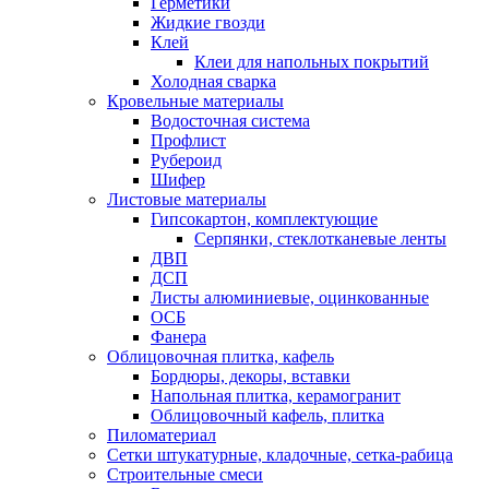
Герметики
Жидкие гвозди
Клей
Клеи для напольных покрытий
Холодная сварка
Кровельные материалы
Водосточная система
Профлист
Рубероид
Шифер
Листовые материалы
Гипсокартон, комплектующие
Серпянки, стеклотканевые ленты
ДВП
ДСП
Листы алюминиевые, оцинкованные
ОСБ
Фанера
Облицовочная плитка, кафель
Бордюры, декоры, вставки
Напольная плитка, керамогранит
Облицовочный кафель, плитка
Пиломатериал
Сетки штукатурные, кладочные, сетка-рабица
Строительные смеси