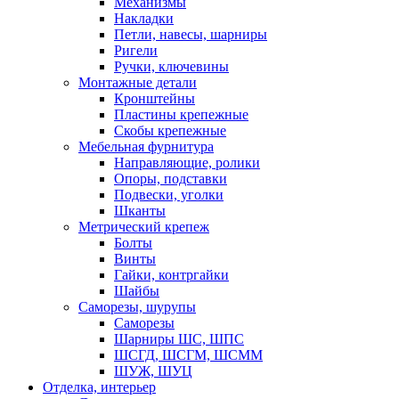
Механизмы
Накладки
Петли, навесы, шарниры
Ригели
Ручки, ключевины
Монтажные детали
Кронштейны
Пластины крепежные
Скобы крепежные
Мебельная фурнитура
Направляющие, ролики
Опоры, подставки
Подвески, уголки
Шканты
Метрический крепеж
Болты
Винты
Гайки, контргайки
Шайбы
Саморезы, шурупы
Саморезы
Шарниры ШС, ШПС
ШСГД, ШСГМ, ШСММ
ШУЖ, ШУЦ
Отделка, интерьер