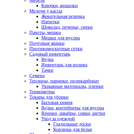
Мебель
Крючки, вешалки
Мелочи у кассы
Жевательная резинка
Напитки
Шоколад, печенье, снеки
Пакеты, мешки
Мешки для мусора
Почтовые ящики
Противомоскитные сетки
Садовый инвентарь
Ведра
Инвентарь для полива
Тачки
Семена
Теплицы, парники, поликарбонат
Укрывные материалы, пленки
Термометры
Товары для уборки
Бытовая химия
Ведра, контейнеры для мусора
Веники, швабры, совки, щетки
Уход за одеждой
Гладильные доски
Корзины для белья