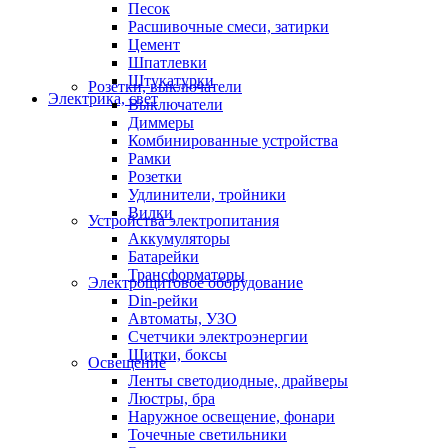
Песок
Расшивочные смеси, затирки
Цемент
Шпатлевки
Штукатурки
Розетки, выключатели
Электрика, свет
Выключатели
Диммеры
Комбинированные устройства
Рамки
Розетки
Удлинители, тройники
Вилки
Устройства электропитания
Аккумуляторы
Батарейки
Трансформаторы
Электрощитовое оборудование
Din-рейки
Автоматы, УЗО
Счетчики электроэнергии
Щитки, боксы
Освещение
Ленты светодиодные, драйверы
Люстры, бра
Наружное освещение, фонари
Точечные светильники