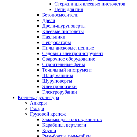
Стержни для клеевых пистолетов
Цепи для пил
Бетоносмесители
Дрели
Дрели-шуруповерты
Клеевые пистолеты
Паяльники
Перфораторы
Пилы дисковые, цепные
Садовый электроинструмент
Сварочное оборудование
Строительные фены
Точильный инструмент
Шлифмашины
Шуруповерты
Электролобзики
Электрорубанки
Крепеж, фурнитура
Анкеры
Гвозди
Грузовой крепеж
Зажимы для тросов, канатов
Карабины, вертлюги
Коуши
Рым-болты, рым-гайки