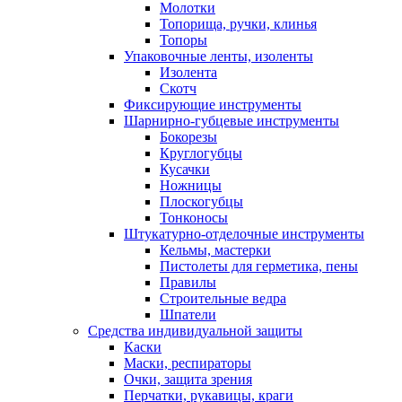
Молотки
Топорища, ручки, клинья
Топоры
Упаковочные ленты, изоленты
Изолента
Скотч
Фиксирующие инструменты
Шарнирно-губцевые инструменты
Бокорезы
Круглогубцы
Кусачки
Ножницы
Плоскогубцы
Тонконосы
Штукатурно-отделочные инструменты
Кельмы, мастерки
Пистолеты для герметика, пены
Правилы
Строительные ведра
Шпатели
Средства индивидуальной защиты
Каски
Маски, респираторы
Очки, защита зрения
Перчатки, рукавицы, краги