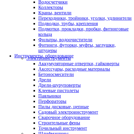
Водосчетчики
Коллекторы
Краны, вентили
Переходники, тройники, уголки, удлинители
Подводки, трубы, крепления
Подмотки, прокладки, пробки, фитинговые
кольца
Фильтры, водоочистители
Фитинги, футорки, муфты, заглушки,
штуцеры
Инструменты, оборудование
Электроинструменты
Аккумуляторные отвертки, гайковерты
Аксессуары, расходные материалы
Бетоносмесители
Дрели
Дрели-шуруповерты
Клеевые пистолеты
Паяльники
Перфораторы
Пилы дисковые, цепные
Садовый электроинструмент
Сварочное оборудование
Строительные фены
Точильный инструмент
Шлифмашины