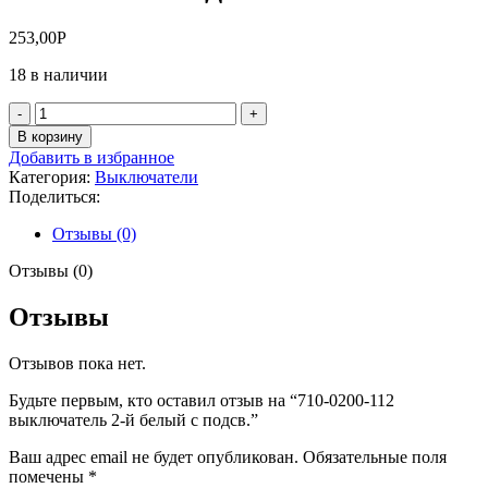
253,00
Р
18 в наличии
Количество
товара
В корзину
710-
Добавить в избранное
0200-
Категория:
Выключатели
112
Поделиться:
выключатель
2-
Отзывы (0)
й
белый
Отзывы (0)
с
подсв.
Отзывы
Отзывов пока нет.
Будьте первым, кто оставил отзыв на “710-0200-112
выключатель 2-й белый с подсв.”
Ваш адрес email не будет опубликован.
Обязательные поля
помечены
*