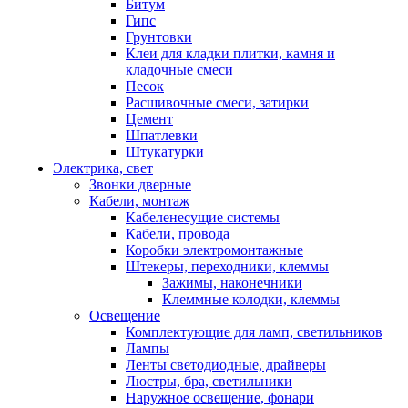
Битум
Гипс
Грунтовки
Клеи для кладки плитки, камня и
кладочные смеси
Песок
Расшивочные смеси, затирки
Цемент
Шпатлевки
Штукатурки
Электрика, свет
Звонки дверные
Кабели, монтаж
Кабеленесущие системы
Кабели, провода
Коробки электромонтажные
Штекеры, переходники, клеммы
Зажимы, наконечники
Клеммные колодки, клеммы
Освещение
Комплектующие для ламп, светильников
Лампы
Ленты светодиодные, драйверы
Люстры, бра, светильники
Наружное освещение, фонари