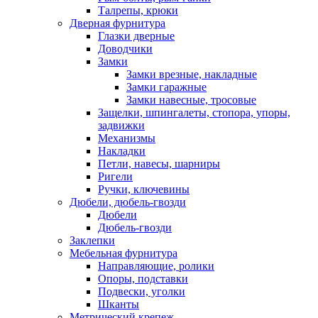
Талрепы, крюки
Дверная фурнитура
Глазки дверные
Доводчики
Замки
Замки врезные, накладные
Замки гаражные
Замки навесные, тросовые
Защелки, шпингалеты, стопора, упоры,
задвижки
Механизмы
Накладки
Петли, навесы, шарниры
Ригели
Ручки, ключевины
Дюбели, дюбель-гвозди
Дюбели
Дюбель-гвозди
Заклепки
Мебельная фурнитура
Направляющие, ролики
Опоры, подставки
Подвески, уголки
Шканты
Метрический крепеж