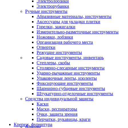
Электролобзики
Электрорубанки
Ручные инструменты
Абразивные материалы, инструменты
Аксессуары для укладки плитки
Горелки, зажигалки
Измерительно-разметочные инструменты
Ножовки, лобзики
Организация рабочего места
Отвертки
Режущие инструменты
Садовые инструменты, инвентарь
Степлеры, скобы
Столярно-слесарные инструменты
Ударно-рычажные инструменты
Упаковочные ленты, изоленты
Фиксирующие инструменты
Шарнирно-губцевые инструменты
Штукатурно-отделочные инструменты
Средства индивидуальной защиты
Каски
Маски, респираторы
Очки, защита зрения
Перчатки, рукавицы, краги
Крепеж, фурнитура
Анкеры