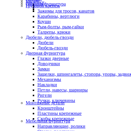
Гвозди
Заклепки
Оконная фурнитура
Грузовой крепеж
Зажимы для тросов, канатов
Карабины, вертлюги
Коуши
Рым-болты, рым-гайки
Талрепы, крюки
Дюбели, дюбель-гвозди
Дюбели
Дюбель-гвозди
Дверная фурнитура
Глазки дверные
Доводчики
Замки
Защелки, шпингалеты, стопора, упоры, задви
Механизмы
Накладки
Петли, навесы, шарниры
Ригели
Ручки, ключевины
Монтажные детали
Кронштейны
Пластины крепежные
Скобы крепежные
Мебельная фурнитура
Направляющие, ролики