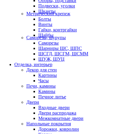
Опоры, подставки
Подвески, уголки
Шканты
Метрический крепеж
Болты
Винты
Гайки, контргайки
Шайбы
Саморезы, шурупы
Саморезы
Шарниры ШС, ШПС
ШСГД, ШСГМ, ШСММ
ШУЖ, ШУЦ
Отделка, интерьер
Декор для стен
Картины
Часы
Печи, камины
Камины
Печное литье
Двери
Входные двери
Двери распродажа
Межкомнатные двери
Напольные покрытия
Дорожки, ковролин