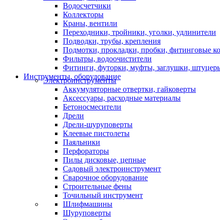
Водосчетчики
Коллекторы
Краны, вентили
Переходники, тройники, уголки, удлинители
Подводки, трубы, крепления
Подмотки, прокладки, пробки, фитинговые к
Фильтры, водоочистители
Фитинги, футорки, муфты, заглушки, штуцер
Инструменты, оборудование
Электроинструменты
Аккумуляторные отвертки, гайковерты
Аксессуары, расходные материалы
Бетоносмесители
Дрели
Дрели-шуруповерты
Клеевые пистолеты
Паяльники
Перфораторы
Пилы дисковые, цепные
Садовый электроинструмент
Сварочное оборудование
Строительные фены
Точильный инструмент
Шлифмашины
Шуруповерты