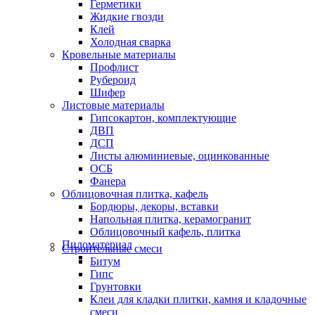
Герметики
Жидкие гвозди
Клей
Холодная сварка
Кровельные материалы
Профлист
Рубероид
Шифер
Листовые материалы
Гипсокартон, комплектующие
ДВП
ДСП
Листы алюминиевые, оцинкованные
ОСБ
Фанера
Облицовочная плитка, кафель
Бордюры, декоры, вставки
Напольная плитка, керамогранит
Облицовочный кафель, плитка
Пиломатериал
Строительные смеси
Битум
Гипс
Грунтовки
Клеи для кладки плитки, камня и кладочные
смеси