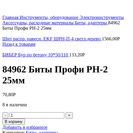
Увеличить
Главная
Инструменты, оборудование
Электроинструменты
Аксессуары, расходные материалы
Биты, адаптеры
84962
Биты Профи РН-2 25мм
Щит распр. навесн. EKF ЩРН-П-4 светл.дерево
1566,00
Р
Назад к товарам
БИБЕР Бур по бетону 10*50/110
133,20
Р
84962 Биты Профи РН-2
25мм
70,80
Р
8 в наличии
Количество
товара
В корзину
84962
Добавить в избранное
Биты
Категория:
Биты, адаптеры