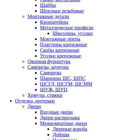
Шайбы
Шпильки резьбовые
Монтажные детали
Кронштейны
Металлические профили
Швеллеры, уголки
Монтажные ленты
Пластины крепежные
Скобы крепежные
Уголки крепежные
Оконная фурнитура
Саморезы, шурупы
Саморезы
Шарниры ШС, ШПС
ШСГД, ШСГМ, ШСММ
ШУЖ, ШУЦ
Хомуты, стяжки
Отделка, интерьер
Двери
Входные двери
Двери распродажа
Межкомнатные двери
Дверные короба
Доборы