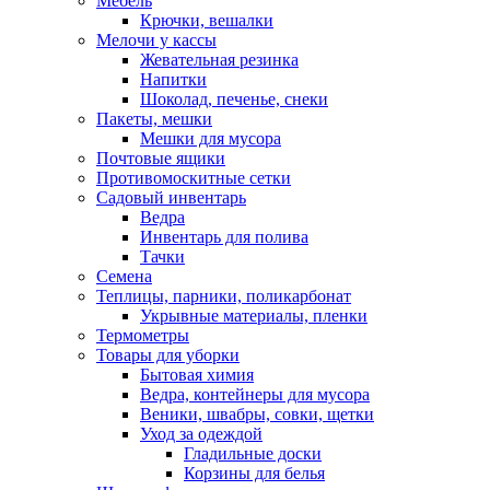
Мебель
Крючки, вешалки
Мелочи у кассы
Жевательная резинка
Напитки
Шоколад, печенье, снеки
Пакеты, мешки
Мешки для мусора
Почтовые ящики
Противомоскитные сетки
Садовый инвентарь
Ведра
Инвентарь для полива
Тачки
Семена
Теплицы, парники, поликарбонат
Укрывные материалы, пленки
Термометры
Товары для уборки
Бытовая химия
Ведра, контейнеры для мусора
Веники, швабры, совки, щетки
Уход за одеждой
Гладильные доски
Корзины для белья