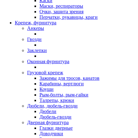
Каски
Маски, респираторы
Очки, защита зрения
Перчатки, рукавицы, краги
Крепеж, фурнитура
Анкеры
Гвозди
Заклепки
Оконная фурнитура
Грузовой крепеж
Зажимы для тросов, канатов
Карабины, вертлюги
Коуши
Рым-болты, рым-гайки
Талрепы, крюки
Дюбели, дюбель-гвозди
Дюбели
Дюбель-гвозди
Дверная фурнитура
Глазки дверные
Доводчики