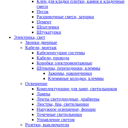
Клеи для кладки плитки, камня и кладочные
смеси
Песок
Расшивочные смеси, затирки
Цемент
Шпатлевки
Штукатурки
Электрика, свет
Звонки дверные
Кабели, монтаж
Кабеленесущие системы
Кабели, провода
Коробки электромонтажные
Штекеры, переходники, клеммы
Зажимы, наконечники
Клеммные колодки, клеммы
Освещение
Комплектующие для ламп, светильников
Лампы
Ленты светодиодные, драйверы
Люстры, бра, светильники
Наружное освещение, фонари
Точечные светильники
Управление светом
Розетки, выключатели