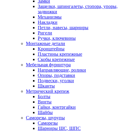
Замки
Защелки, шпингалеты, стопора, упоры,
задвижки
Механизмы
Накладки
Петли, навесы, шарниры
Ригели
Ручки, ключевины
Монтажные детали
Кронштейны
Пластины крепежные
Скобы крепежные
Мебельная фурнитура
Направляющие, ролики
Опоры, подставки
Подвески, уголки
Шканты
Метрический крепеж
Болты
Винты
Гайки, контргайки
Шайбы
Саморезы, шурупы
Саморезы
Шарниры ШС, ШПС