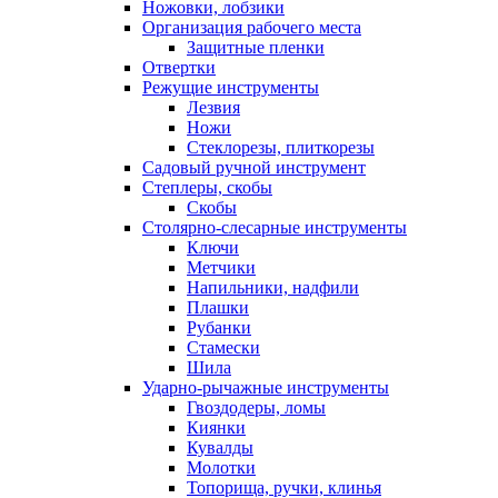
Ножовки, лобзики
Организация рабочего места
Защитные пленки
Отвертки
Режущие инструменты
Лезвия
Ножи
Стеклорезы, плиткорезы
Садовый ручной инструмент
Степлеры, скобы
Скобы
Столярно-слесарные инструменты
Ключи
Метчики
Напильники, надфили
Плашки
Рубанки
Стамески
Шила
Ударно-рычажные инструменты
Гвоздодеры, ломы
Киянки
Кувалды
Молотки
Топорища, ручки, клинья