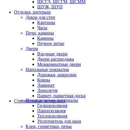
ШСГД, ШСГМ, ШСММ
ШУЖ, ШУЦ
Отделка, интерьер
Декор для стен
Картины
Часы
Печи, камины
Камины
Печное литье
Двери
Входные двери
Двери распродажа
Межкомнатные двери
Напольные покрытия
Дорожки, ковролин
Ковры
Ламинат
Линолеум
Паркет, паркетная доска
Изоляционные материалы
Строительные материалы
Гидроизоляция
Пароизоляция
Теплоизоляция
Уплотнитель для окон
Клеи, герметики, пены