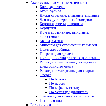
Аксессуары, расходные материалы
Биты, адаптеры
Буры, зубила
Диски отрезные, алмазные, пильные
Для шуруповертов, гайковертов
Коронки, фрезы, шарошки
Корщетки
Круги абразивные, зачистные,
лепестковые
Масла, смазки
Миксеры для строительных смесей
Ножи для рубанка
Патроны для дрелей
Пилки, полотна для электролобзиков
Расходные материалы для садового
электроинструмента
Расходные материалы для сварки
Сверла
По бетону
По дереву
По кафелю, стеклу
По металлу, удлинители
Стержни для клеевых пистолетов
Цепи для пил
Бетоносмесители