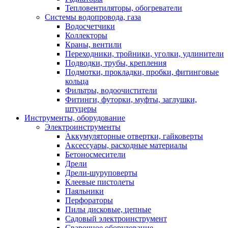
Тепловентиляторы, обогреватели
Системы водопровода, газа
Водосчетчики
Коллекторы
Краны, вентили
Переходники, тройники, уголки, удлинители
Подводки, трубы, крепления
Подмотки, прокладки, пробки, фитинговые
кольца
Фильтры, водоочистители
Фитинги, футорки, муфты, заглушки,
штуцеры
Инструменты, оборудование
Электроинструменты
Аккумуляторные отвертки, гайковерты
Аксессуары, расходные материалы
Бетоносмесители
Дрели
Дрели-шуруповерты
Клеевые пистолеты
Паяльники
Перфораторы
Пилы дисковые, цепные
Садовый электроинструмент
Сварочное оборудование