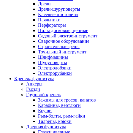
Дрели
Дрели-шуруповерты
Клеевые пистолеты
Паяльники
Перфораторы
Пилы дисковые, цепные
Садовый электроинструмент
Сварочное оборудование
Строительные фены
Точильный инструмент
Шлифмашины
Шуруповерты
Электролобзики
Электрорубанки
Крепеж, фурнитура
Анкеры
Гвозди
Грузовой крепеж
Зажимы для тросов, канатов
Карабины, вертлюги
Коуши
Рым-болты, рым-гайки
Талрепы, крюки
Дверная фурнитура
Глазки дверные