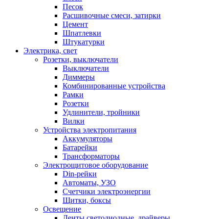
Песок
Расшивочные смеси, затирки
Цемент
Шпатлевки
Штукатурки
Электрика, свет
Розетки, выключатели
Выключатели
Диммеры
Комбинированные устройства
Рамки
Розетки
Удлинители, тройники
Вилки
Устройства электропитания
Аккумуляторы
Батарейки
Трансформаторы
Электрощитовое оборудование
Din-рейки
Автоматы, УЗО
Счетчики электроэнергии
Щитки, боксы
Освещение
Ленты светодиодные, драйверы