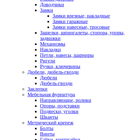
Доводчики
Замки
Замки врезные, накладные
Замки гаражные
Замки навесные, тросовые
Защелки, шпингалеты, стопора, упоры,
задвижки
Механизмы
Накладки
Петли, навесы, шарниры
Ригели
Ручки, ключевины
Дюбели, дюбель-гвозди
Дюбели
Дюбель-гвозди
Заклепки
Мебельная фурнитура
Направляющие, ролики
Опоры, подставки
Подвески, уголки
Шканты
Метрический крепеж
Болты
Винты
Гайки, контргайки