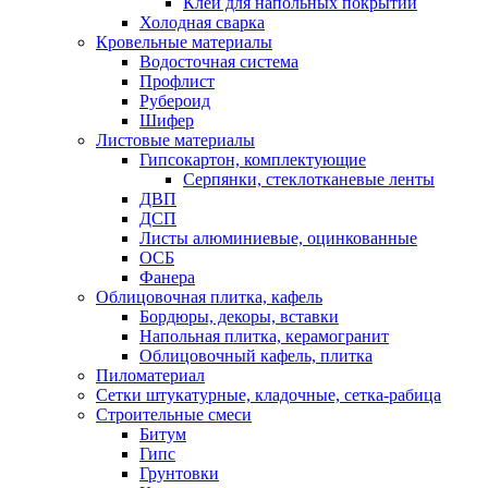
Клеи для напольных покрытий
Холодная сварка
Кровельные материалы
Водосточная система
Профлист
Рубероид
Шифер
Листовые материалы
Гипсокартон, комплектующие
Серпянки, стеклотканевые ленты
ДВП
ДСП
Листы алюминиевые, оцинкованные
ОСБ
Фанера
Облицовочная плитка, кафель
Бордюры, декоры, вставки
Напольная плитка, керамогранит
Облицовочный кафель, плитка
Пиломатериал
Сетки штукатурные, кладочные, сетка-рабица
Строительные смеси
Битум
Гипс
Грунтовки