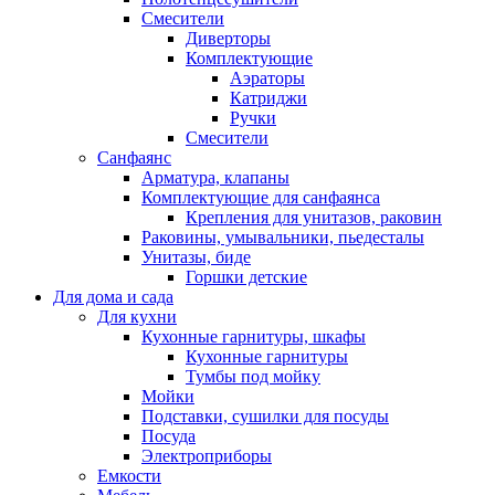
Смесители
Диверторы
Комплектующие
Аэраторы
Катриджи
Ручки
Смесители
Санфаянс
Арматура, клапаны
Комплектующие для санфаянса
Крепления для унитазов, раковин
Раковины, умывальники, пьедесталы
Унитазы, биде
Горшки детские
Для дома и сада
Для кухни
Кухонные гарнитуры, шкафы
Кухонные гарнитуры
Тумбы под мойку
Мойки
Подставки, сушилки для посуды
Посуда
Электроприборы
Емкости