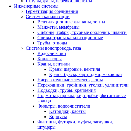
Шнуры, фалы, веревки, шпагаты
Инженерные системы
Герметизация соединений
Система канализации
Вентиляционные клапаны, зонты
Манжеты, мембраны
Сифоны, гофры, трубные оболочки, шланги
Сливы, трапы канализационные
Трубы, отводы
Системы водопровода, газа
Водосчетчики
Коллекторы
Краны, вентили
Краны шаровые, вентиля
Краны-буксы, картриджи, маховики
Нагревательные элементы, тэны
Переходники, тройники, уголки, удлинители
Подводки, трубы, крепления
Подмотки, прокладки, пробки, фитинговые
кольца
Фильтры, водоочистители
Катриджи, касеты
Корпусы
Фитинги, футорки, муфты, заглушки,
штуцеры