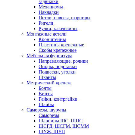
задвижки
Механизмы
Накладки
Петли, навесы, шарниры
Ригели
Ручки, ключевины
Монтажные детали
Кронштейны
Пластины крепежные
Скобы крепежные
Мебельная фурнитура
Направляющие, ролики
Опоры, подставки
Подвески, уголки
Шканты
Метрический крепеж
Болты
Винты
Гайки, контргайки
Шайбы
Саморезы, шурупы
Саморезы
Шарниры ШС, ШПС
ШСГД, ШСГМ, ШСММ
ШУЖ, ШУЦ