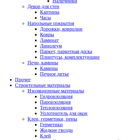
Наличники
Декор для стен
Картины
Часы
Напольные покрытия
Дорожки, ковролин
Ковры
Ламинат
Линолеум
Паркет, паркетная доска
Плинтусы, комплектующие
Печи, камины
Камины
Печное литье
Прочее
Строительные материалы
Изоляционные материалы
Гидроизоляция
Пароизоляция
Теплоизоляция
Уплотнитель для окон
Клеи, герметики, пены
Герметики
Жидкие гвозди
Клей