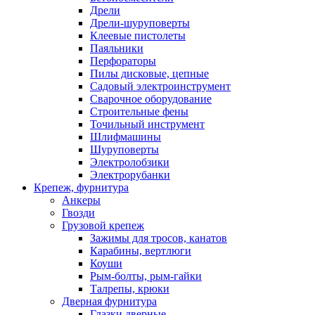
Дрели
Дрели-шуруповерты
Клеевые пистолеты
Паяльники
Перфораторы
Пилы дисковые, цепные
Садовый электроинструмент
Сварочное оборудование
Строительные фены
Точильный инструмент
Шлифмашины
Шуруповерты
Электролобзики
Электрорубанки
Крепеж, фурнитура
Анкеры
Гвозди
Грузовой крепеж
Зажимы для тросов, канатов
Карабины, вертлюги
Коуши
Рым-болты, рым-гайки
Талрепы, крюки
Дверная фурнитура
Глазки дверные