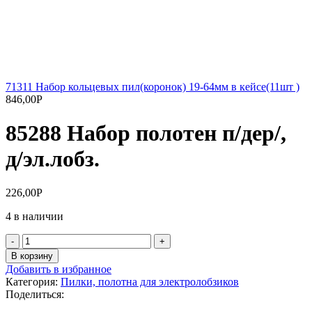
71311 Набор кольцевых пил(коронок) 19-64мм в кейсе(11шт )
846,00
Р
85288 Набор полотен п/дер/,
д/эл.лобз.
226,00
Р
4 в наличии
Количество
товара
В корзину
85288
Добавить в избранное
Набор
Категория:
Пилки, полотна для электролобзиков
полотен
Поделиться:
п/