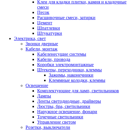
Клеи для кладки плитки, камня и кладочные
смеси
Песок
Расшивочные смеси, затирки
Цемент
Шпатлевки
Штукатурки
Электрика, свет
Звонки дверные
Кабели, монтаж
Кабеленесущие системы
Кабели, провода
Коробки электромонтажные
Штекеры, переходники, клеммы
Зажимы, наконечники
Клеммные колодки, клеммы
Освещение
Комплектующие для ламп, светильников
Лампы
Ленты светодиодные, драйверы
Люстры, бра, светильники
Наружное освещение, фонари
Точечные светильники
Управление светом
Розетки, выключатели