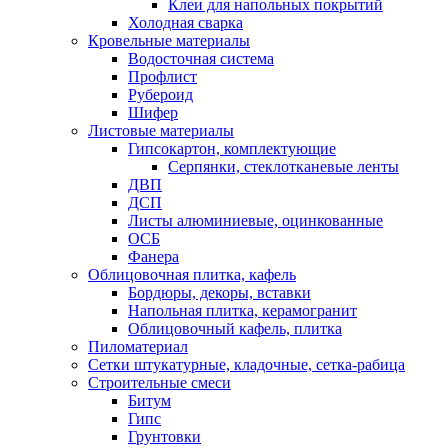
Клеи для напольных покрытий
Холодная сварка
Кровельные материалы
Водосточная система
Профлист
Рубероид
Шифер
Листовые материалы
Гипсокартон, комплектующие
Серпянки, стеклотканевые ленты
ДВП
ДСП
Листы алюминиевые, оцинкованные
ОСБ
Фанера
Облицовочная плитка, кафель
Бордюры, декоры, вставки
Напольная плитка, керамогранит
Облицовочный кафель, плитка
Пиломатериал
Сетки штукатурные, кладочные, сетка-рабица
Строительные смеси
Битум
Гипс
Грунтовки