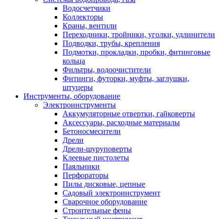
Водосчетчики
Коллекторы
Краны, вентили
Переходники, тройники, уголки, удлинители
Подводки, трубы, крепления
Подмотки, прокладки, пробки, фитинговые
кольца
Фильтры, водоочистители
Фитинги, футорки, муфты, заглушки,
штуцеры
Инструменты, оборудование
Электроинструменты
Аккумуляторные отвертки, гайковерты
Аксессуары, расходные материалы
Бетоносмесители
Дрели
Дрели-шуруповерты
Клеевые пистолеты
Паяльники
Перфораторы
Пилы дисковые, цепные
Садовый электроинструмент
Сварочное оборудование
Строительные фены