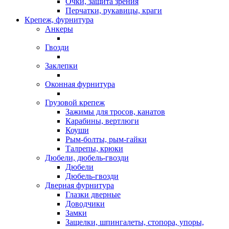
Очки, защита зрения
Перчатки, рукавицы, краги
Крепеж, фурнитура
Анкеры
Гвозди
Заклепки
Оконная фурнитура
Грузовой крепеж
Зажимы для тросов, канатов
Карабины, вертлюги
Коуши
Рым-болты, рым-гайки
Талрепы, крюки
Дюбели, дюбель-гвозди
Дюбели
Дюбель-гвозди
Дверная фурнитура
Глазки дверные
Доводчики
Замки
Защелки, шпингалеты, стопора, упоры,