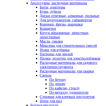
Аксессуары, расходные материалы
Биты, адаптеры
Буры, зубила
Диски отрезные, алмазные, пильные
Для шуруповертов, гайковертов
Коронки, фрезы, шарошки
Корщетки
Круги абразивные, зачистные,
лепестковые
Масла, смазки
Миксеры для строительных смесей
Ножи для рубанка
Патроны для дрелей
Пилки, полотна для электролобзиков
Расходные материалы для садового
электроинструмента
Расходные материалы для сварки
Сверла
По бетону
По дереву
По кафелю, стеклу
По металлу, удлинители
Стержни для клеевых пистолетов
Цепи для пил
Бетоносмесители