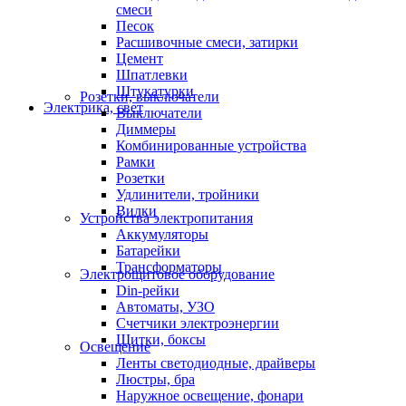
смеси
Песок
Расшивочные смеси, затирки
Цемент
Шпатлевки
Штукатурки
Розетки, выключатели
Электрика, свет
Выключатели
Диммеры
Комбинированные устройства
Рамки
Розетки
Удлинители, тройники
Вилки
Устройства электропитания
Аккумуляторы
Батарейки
Трансформаторы
Электрощитовое оборудование
Din-рейки
Автоматы, УЗО
Счетчики электроэнергии
Щитки, боксы
Освещение
Ленты светодиодные, драйверы
Люстры, бра
Наружное освещение, фонари