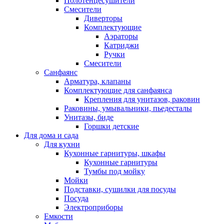
Полотенцесушители
Смесители
Диверторы
Комплектующие
Аэраторы
Катриджи
Ручки
Смесители
Санфаянс
Арматура, клапаны
Комплектующие для санфаянса
Крепления для унитазов, раковин
Раковины, умывальники, пьедесталы
Унитазы, биде
Горшки детские
Для дома и сада
Для кухни
Кухонные гарнитуры, шкафы
Кухонные гарнитуры
Тумбы под мойку
Мойки
Подставки, сушилки для посуды
Посуда
Электроприборы
Емкости