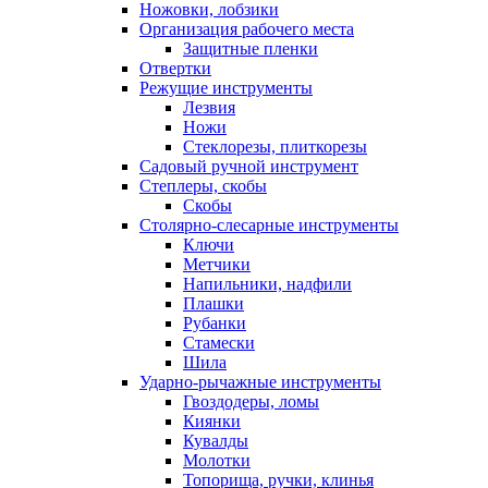
Ножовки, лобзики
Организация рабочего места
Защитные пленки
Отвертки
Режущие инструменты
Лезвия
Ножи
Стеклорезы, плиткорезы
Садовый ручной инструмент
Степлеры, скобы
Скобы
Столярно-слесарные инструменты
Ключи
Метчики
Напильники, надфили
Плашки
Рубанки
Стамески
Шила
Ударно-рычажные инструменты
Гвоздодеры, ломы
Киянки
Кувалды
Молотки
Топорища, ручки, клинья