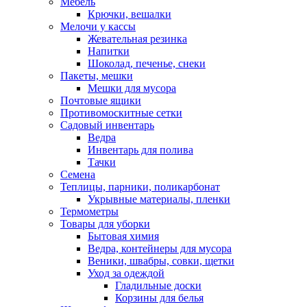
Мебель
Крючки, вешалки
Мелочи у кассы
Жевательная резинка
Напитки
Шоколад, печенье, снеки
Пакеты, мешки
Мешки для мусора
Почтовые ящики
Противомоскитные сетки
Садовый инвентарь
Ведра
Инвентарь для полива
Тачки
Семена
Теплицы, парники, поликарбонат
Укрывные материалы, пленки
Термометры
Товары для уборки
Бытовая химия
Ведра, контейнеры для мусора
Веники, швабры, совки, щетки
Уход за одеждой
Гладильные доски
Корзины для белья