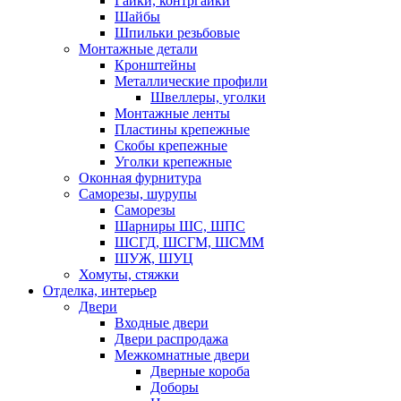
Гайки, контргайки
Шайбы
Шпильки резьбовые
Монтажные детали
Кронштейны
Металлические профили
Швеллеры, уголки
Монтажные ленты
Пластины крепежные
Скобы крепежные
Уголки крепежные
Оконная фурнитура
Саморезы, шурупы
Саморезы
Шарниры ШС, ШПС
ШСГД, ШСГМ, ШСММ
ШУЖ, ШУЦ
Хомуты, стяжки
Отделка, интерьер
Двери
Входные двери
Двери распродажа
Межкомнатные двери
Дверные короба
Доборы