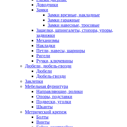
Доводчики
Замки
Замки врезные, накладные
Замки гаражные
Замки навесные, тросовые
Защелки, шпингалеты, стопора, упоры,
задвижки
Механизмы
Накладки
Петли, навесы, шарниры
Ригели
Ручки, ключевины
Дюбели, дюбель-гвозди
Дюбели
Дюбель-гвозди
Заклепки
Мебельная фурнитура
Направляющие, ролики
Опоры, подставки
Подвески, уголки
Шканты
Метрический крепеж
Болты
Винты