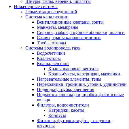
Шнуры, фалы, веревки, шпагаты
Инженерные системы
Герметизация соединений
Система канализации
Вентиляционные клапаны, зонты
Манжеты, мембраны
Сифоны, гофры, трубные оболочки, шланги
Сливы, трапы канализационные
Трубы, отводы
Системы водопровода, газа
Водосчетчики
Коллекторы
Краны, вентили
Краны шаровые, вентиля
Краны-буксы, картриджи, маховики
Нагревательные элементы, тэны
Переходники, тройники, уголки, удлинители
Подводки, трубы, крепления
Подмотки, прокладки, пробки, фитинговые
кольца
Фильтры, водоочистители
Катриджи, касеты
Корпусы
Фитинги, футорки, муфты, заглушки,
штуцеры