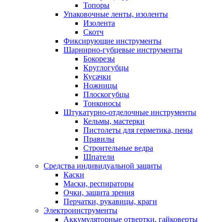
Топоры
Упаковочные ленты, изоленты
Изолента
Скотч
Фиксирующие инструменты
Шарнирно-губцевые инструменты
Бокорезы
Круглогубцы
Кусачки
Ножницы
Плоскогубцы
Тонконосы
Штукатурно-отделочные инструменты
Кельмы, мастерки
Пистолеты для герметика, пены
Правилы
Строительные ведра
Шпатели
Средства индивидуальной защиты
Каски
Маски, респираторы
Очки, защита зрения
Перчатки, рукавицы, краги
Электроинструменты
Аккумуляторные отвертки, гайковерты