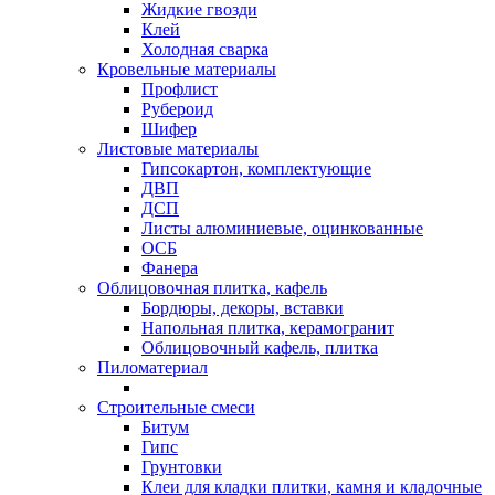
Жидкие гвозди
Клей
Холодная сварка
Кровельные материалы
Профлист
Рубероид
Шифер
Листовые материалы
Гипсокартон, комплектующие
ДВП
ДСП
Листы алюминиевые, оцинкованные
ОСБ
Фанера
Облицовочная плитка, кафель
Бордюры, декоры, вставки
Напольная плитка, керамогранит
Облицовочный кафель, плитка
Пиломатериал
Строительные смеси
Битум
Гипс
Грунтовки
Клеи для кладки плитки, камня и кладочные