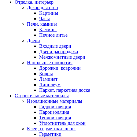
Отделка, интерьер
Декор для стен
Картины
Часы
Печи, камины
Камины
Печное литье
Двери
Входные двери
Двери распродажа
Межкомнатные двери
Напольные покрытия
Дорожки, ковролин
Ковры
Ламинат
Линолеум
Паркет, паркетная доска
Строительные материалы
Изоляционные материалы
Гидроизоляция
Пароизоляция
Теплоизоляция
Уплотнитель для окон
Клеи, герметики, пены
Герметики