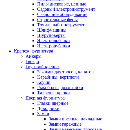
Пилы дисковые, цепные
Садовый электроинструмент
Сварочное оборудование
Строительные фены
Точильный инструмент
Шлифмашины
Шуруповерты
Электролобзики
Электрорубанки
Крепеж, фурнитура
Анкеры
Гвозди
Грузовой крепеж
Зажимы для тросов, канатов
Карабины, вертлюги
Коуши
Рым-болты, рым-гайки
Талрепы, крюки
Дверная фурнитура
Глазки дверные
Доводчики
Замки
Замки врезные, накладные
Замки гаражные
Замки навесные, тросовые