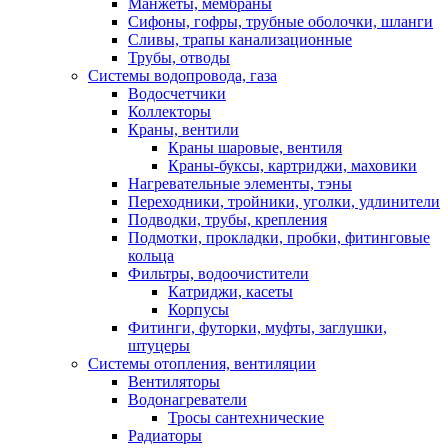
Манжеты, мембраны
Сифоны, гофры, трубные оболочки, шланги
Сливы, трапы канализационные
Трубы, отводы
Системы водопровода, газа
Водосчетчики
Коллекторы
Краны, вентили
Краны шаровые, вентиля
Краны-буксы, картриджи, маховики
Нагревательные элементы, тэны
Переходники, тройники, уголки, удлинители
Подводки, трубы, крепления
Подмотки, прокладки, пробки, фитинговые
кольца
Фильтры, водоочистители
Катриджи, касеты
Корпусы
Фитинги, футорки, муфты, заглушки,
штуцеры
Системы отопления, вентиляции
Вентиляторы
Водонагреватели
Тросы сантехнические
Радиаторы