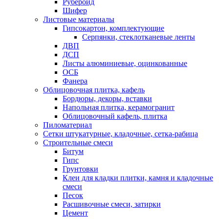
Рубероид
Шифер
Листовые материалы
Гипсокартон, комплектующие
Серпянки, стеклотканевые ленты
ДВП
ДСП
Листы алюминиевые, оцинкованные
ОСБ
Фанера
Облицовочная плитка, кафель
Бордюры, декоры, вставки
Напольная плитка, керамогранит
Облицовочный кафель, плитка
Пиломатериал
Сетки штукатурные, кладочные, сетка-рабица
Строительные смеси
Битум
Гипс
Грунтовки
Клеи для кладки плитки, камня и кладочные
смеси
Песок
Расшивочные смеси, затирки
Цемент