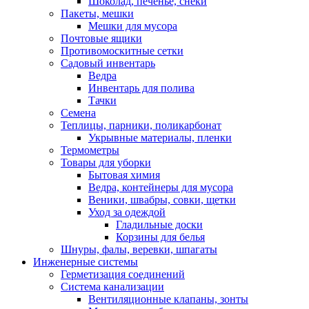
Шоколад, печенье, снеки
Пакеты, мешки
Мешки для мусора
Почтовые ящики
Противомоскитные сетки
Садовый инвентарь
Ведра
Инвентарь для полива
Тачки
Семена
Теплицы, парники, поликарбонат
Укрывные материалы, пленки
Термометры
Товары для уборки
Бытовая химия
Ведра, контейнеры для мусора
Веники, швабры, совки, щетки
Уход за одеждой
Гладильные доски
Корзины для белья
Шнуры, фалы, веревки, шпагаты
Инженерные системы
Герметизация соединений
Система канализации
Вентиляционные клапаны, зонты