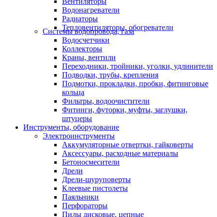
Вентиляторы
Водонагреватели
Радиаторы
Тепловентиляторы, обогреватели
Системы водопровода, газа
Водосчетчики
Коллекторы
Краны, вентили
Переходники, тройники, уголки, удлинители
Подводки, трубы, крепления
Подмотки, прокладки, пробки, фитинговые
кольца
Фильтры, водоочистители
Фитинги, футорки, муфты, заглушки,
штуцеры
Инструменты, оборудование
Электроинструменты
Аккумуляторные отвертки, гайковерты
Аксессуары, расходные материалы
Бетоносмесители
Дрели
Дрели-шуруповерты
Клеевые пистолеты
Паяльники
Перфораторы
Пилы дисковые, цепные