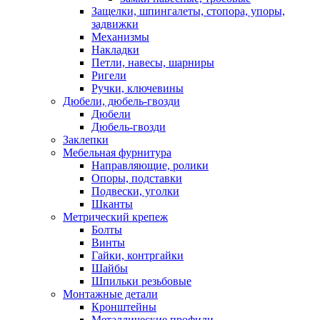
Защелки, шпингалеты, стопора, упоры,
задвижки
Механизмы
Накладки
Петли, навесы, шарниры
Ригели
Ручки, ключевины
Дюбели, дюбель-гвозди
Дюбели
Дюбель-гвозди
Заклепки
Мебельная фурнитура
Направляющие, ролики
Опоры, подставки
Подвески, уголки
Шканты
Метрический крепеж
Болты
Винты
Гайки, контргайки
Шайбы
Шпильки резьбовые
Монтажные детали
Кронштейны
Металлические профили