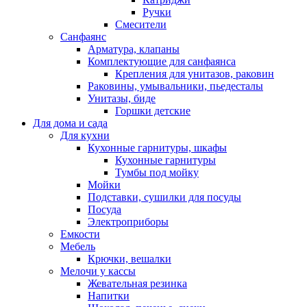
Ручки
Смесители
Санфаянс
Арматура, клапаны
Комплектующие для санфаянса
Крепления для унитазов, раковин
Раковины, умывальники, пьедесталы
Унитазы, биде
Горшки детские
Для дома и сада
Для кухни
Кухонные гарнитуры, шкафы
Кухонные гарнитуры
Тумбы под мойку
Мойки
Подставки, сушилки для посуды
Посуда
Электроприборы
Емкости
Мебель
Крючки, вешалки
Мелочи у кассы
Жевательная резинка
Напитки