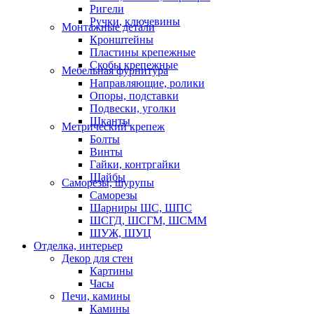
Ригели
Ручки, ключевины
Монтажные детали
Кронштейны
Пластины крепежные
Скобы крепежные
Мебельная фурнитура
Направляющие, ролики
Опоры, подставки
Подвески, уголки
Шканты
Метрический крепеж
Болты
Винты
Гайки, контргайки
Шайбы
Саморезы, шурупы
Саморезы
Шарниры ШС, ШПС
ШСГД, ШСГМ, ШСММ
ШУЖ, ШУЦ
Отделка, интерьер
Декор для стен
Картины
Часы
Печи, камины
Камины