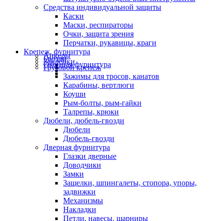
Средства индивидуальной защиты
Каски
Маски, респираторы
Очки, защита зрения
Перчатки, рукавицы, краги
Крепеж, фурнитура
Анкеры
Гвозди
Заклепки
Оконная фурнитура
Грузовой крепеж
Зажимы для тросов, канатов
Карабины, вертлюги
Коуши
Рым-болты, рым-гайки
Талрепы, крюки
Дюбели, дюбель-гвозди
Дюбели
Дюбель-гвозди
Дверная фурнитура
Глазки дверные
Доводчики
Замки
Защелки, шпингалеты, стопора, упоры,
задвижки
Механизмы
Накладки
Петли, навесы, шарниры