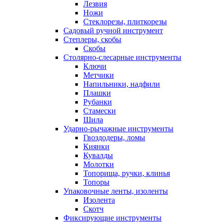
Лезвия
Ножи
Стеклорезы, плиткорезы
Садовый ручной инструмент
Степлеры, скобы
Скобы
Столярно-слесарные инструменты
Ключи
Метчики
Напильники, надфили
Плашки
Рубанки
Стамески
Шила
Ударно-рычажные инструменты
Гвоздодеры, ломы
Киянки
Кувалды
Молотки
Топорища, ручки, клинья
Топоры
Упаковочные ленты, изоленты
Изолента
Скотч
Фиксирующие инструменты