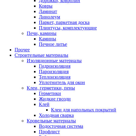
Дорожки, ковролин
Ковры
Ламинат
Линолеум
Паркет, паркетная доска
Плинтусы, комплектующие
Печи, камины
Камины
Печное литье
Прочее
Строительные материалы
Изоляционные материалы
Гидроизоляция
Пароизоляция
Теплоизоляция
Уплотнитель для окон
Клеи, герметики, пены
Герметики
Жидкие гвозди
Клей
Клеи для напольных покрытий
Холодная сварка
Кровельные материалы
Водосточная система
Профлист