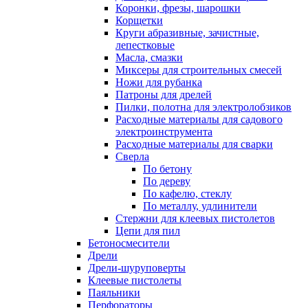
Коронки, фрезы, шарошки
Корщетки
Круги абразивные, зачистные,
лепестковые
Масла, смазки
Миксеры для строительных смесей
Ножи для рубанка
Патроны для дрелей
Пилки, полотна для электролобзиков
Расходные материалы для садового
электроинструмента
Расходные материалы для сварки
Сверла
По бетону
По дереву
По кафелю, стеклу
По металлу, удлинители
Стержни для клеевых пистолетов
Цепи для пил
Бетоносмесители
Дрели
Дрели-шуруповерты
Клеевые пистолеты
Паяльники
Перфораторы