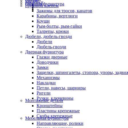
Гвозди
Заклепки
Оконная фурнитура
Грузовой крепеж
Зажимы для тросов, канатов
Карабины, вертлюги
Коуши
Рым-болты, рым-гайки
Талрепы, крюки
Дюбели, дюбель-гвозди
Дюбели
Дюбель-гвозди
Дверная фурнитура
Глазки дверные
Доводчики
Замки
Защелки, шпингалеты, стопора, упоры, задви
Механизмы
Накладки
Петли, навесы, шарниры
Ригели
Ручки, ключевины
Монтажные детали
Кронштейны
Пластины крепежные
Скобы крепежные
Мебельная фурнитура
Направляющие, ролики