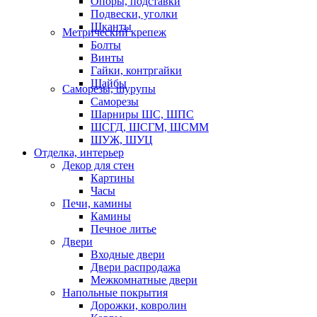
Опоры, подставки
Подвески, уголки
Шканты
Метрический крепеж
Болты
Винты
Гайки, контргайки
Шайбы
Саморезы, шурупы
Саморезы
Шарниры ШС, ШПС
ШСГД, ШСГМ, ШСММ
ШУЖ, ШУЦ
Отделка, интерьер
Декор для стен
Картины
Часы
Печи, камины
Камины
Печное литье
Двери
Входные двери
Двери распродажа
Межкомнатные двери
Напольные покрытия
Дорожки, ковролин