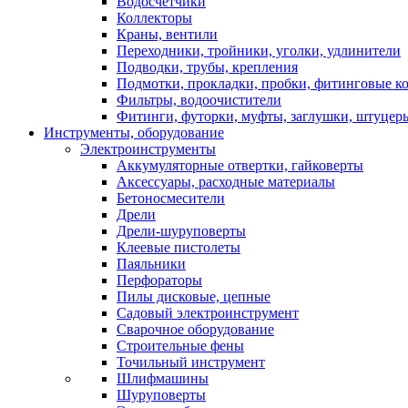
Водосчетчики
Коллекторы
Краны, вентили
Переходники, тройники, уголки, удлинители
Подводки, трубы, крепления
Подмотки, прокладки, пробки, фитинговые к
Фильтры, водоочистители
Фитинги, футорки, муфты, заглушки, штуцер
Инструменты, оборудование
Электроинструменты
Аккумуляторные отвертки, гайковерты
Аксессуары, расходные материалы
Бетоносмесители
Дрели
Дрели-шуруповерты
Клеевые пистолеты
Паяльники
Перфораторы
Пилы дисковые, цепные
Садовый электроинструмент
Сварочное оборудование
Строительные фены
Точильный инструмент
Шлифмашины
Шуруповерты