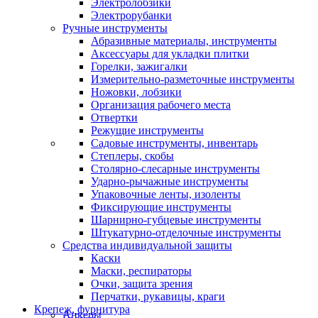
Электролобзики
Электрорубанки
Ручные инструменты
Абразивные материалы, инструменты
Аксессуары для укладки плитки
Горелки, зажигалки
Измерительно-разметочные инструменты
Ножовки, лобзики
Организация рабочего места
Отвертки
Режущие инструменты
Садовые инструменты, инвентарь
Степлеры, скобы
Столярно-слесарные инструменты
Ударно-рычажные инструменты
Упаковочные ленты, изоленты
Фиксирующие инструменты
Шарнирно-губцевые инструменты
Штукатурно-отделочные инструменты
Средства индивидуальной защиты
Каски
Маски, респираторы
Очки, защита зрения
Перчатки, рукавицы, краги
Крепеж, фурнитура
Анкеры