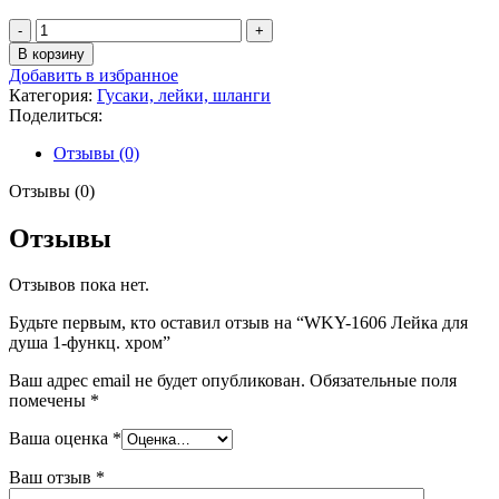
Количество
товара
В корзину
WKY-
Добавить в избранное
1606
Категория:
Гусаки, лейки, шланги
Лейка
Поделиться:
для
душа
Отзывы (0)
1-
функц.
Отзывы (0)
хром
Отзывы
Отзывов пока нет.
Будьте первым, кто оставил отзыв на “WKY-1606 Лейка для
душа 1-функц. хром”
Ваш адрес email не будет опубликован.
Обязательные поля
помечены
*
Ваша оценка
*
Ваш отзыв
*