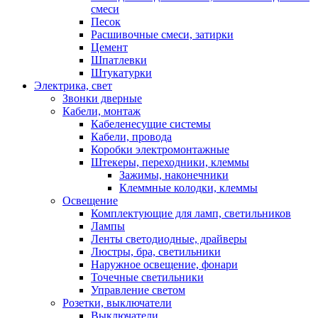
смеси
Песок
Расшивочные смеси, затирки
Цемент
Шпатлевки
Штукатурки
Электрика, свет
Звонки дверные
Кабели, монтаж
Кабеленесущие системы
Кабели, провода
Коробки электромонтажные
Штекеры, переходники, клеммы
Зажимы, наконечники
Клеммные колодки, клеммы
Освещение
Комплектующие для ламп, светильников
Лампы
Ленты светодиодные, драйверы
Люстры, бра, светильники
Наружное освещение, фонари
Точечные светильники
Управление светом
Розетки, выключатели
Выключатели