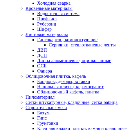
Холодная сварка
Кровельные материалы
Водосточная система
Профлист
Рубероид
Шифер
Листовые материалы
Гипсокартон, комплектующие
Серпянки, стеклотканевые ленты
ДВП
ДСП
Листы алюминиевые, оцинкованные
ОСБ
Фанера
Облицовочная плитка, кафель
Бордюры, декоры, вставки
Напольная плитка, керамогранит
Облицовочный кафель, плитка
Пиломатериал
Сетки штукатурные, кладочные, сетка-рабица
Строительные смеси
Битум
Гипс
Грунтовки
Клеи для кладки плитки, камня и кладочные