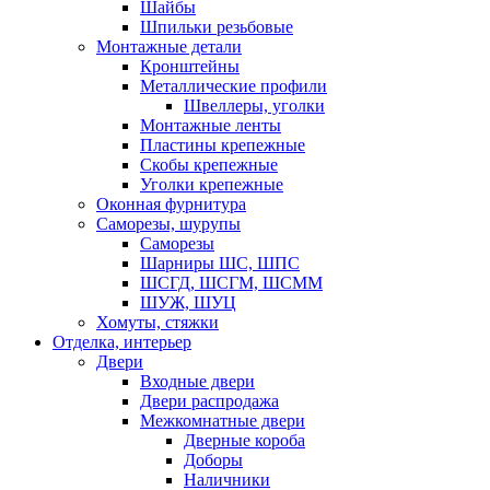
Шайбы
Шпильки резьбовые
Монтажные детали
Кронштейны
Металлические профили
Швеллеры, уголки
Монтажные ленты
Пластины крепежные
Скобы крепежные
Уголки крепежные
Оконная фурнитура
Саморезы, шурупы
Саморезы
Шарниры ШС, ШПС
ШСГД, ШСГМ, ШСММ
ШУЖ, ШУЦ
Хомуты, стяжки
Отделка, интерьер
Двери
Входные двери
Двери распродажа
Межкомнатные двери
Дверные короба
Доборы
Наличники