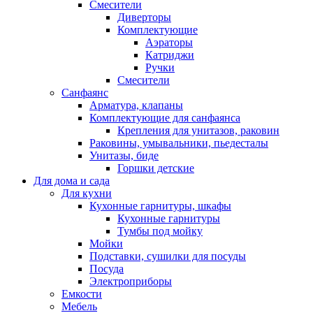
Смесители
Диверторы
Комплектующие
Аэраторы
Катриджи
Ручки
Смесители
Санфаянс
Арматура, клапаны
Комплектующие для санфаянса
Крепления для унитазов, раковин
Раковины, умывальники, пьедесталы
Унитазы, биде
Горшки детские
Для дома и сада
Для кухни
Кухонные гарнитуры, шкафы
Кухонные гарнитуры
Тумбы под мойку
Мойки
Подставки, сушилки для посуды
Посуда
Электроприборы
Емкости
Мебель