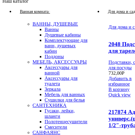
Наш каталог
Ванная комната
Для дома и са
ВАННЫ, ДУШЕВЫЕ
Для дома и с
Ванны
Душевые кабины
Комплектующие для
2048 Под
ванн, душевых
для тарел
кабин
Поддоны
МЕБЕЛЬ, АКСЕССУАРЫ
Подставки, 
Аксессуары для
для посуды
ванной
732,00
Р
Аксессуары для
Добавить в
туалета
избранное
Зеркала
В корзину
Мебель для ванных
Quick view
Сушилки для белья
САНТЕХНИКА
Гусаки, лейки,
217874 А
шланги
универс.
Полотенцесушители
1/2″-труба
Смесители
САНФАЯНС