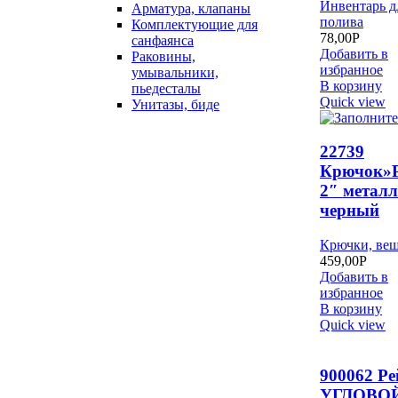
Инвентарь д
Арматура, клапаны
полива
Комплектующие для
78,00
Р
санфаянса
Добавить в
Раковины,
избранное
умывальники,
В корзину
пьедесталы
Quick view
Унитазы, биде
22739
Крючок»
2″ металл
черный
Крючки, ве
459,00
Р
Добавить в
избранное
В корзину
Quick view
900062 Р
УГЛОВОЙ