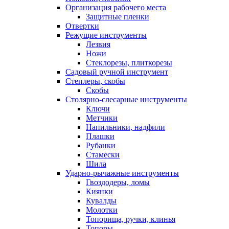
Организация рабочего места
Защитные пленки
Отвертки
Режущие инструменты
Лезвия
Ножи
Стеклорезы, плиткорезы
Садовый ручной инструмент
Степлеры, скобы
Скобы
Столярно-слесарные инструменты
Ключи
Метчики
Напильники, надфили
Плашки
Рубанки
Стамески
Шила
Ударно-рычажные инструменты
Гвоздодеры, ломы
Киянки
Кувалды
Молотки
Топорища, ручки, клинья
Топоры