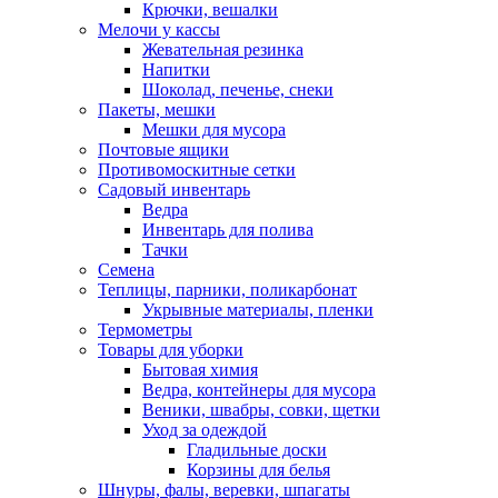
Крючки, вешалки
Мелочи у кассы
Жевательная резинка
Напитки
Шоколад, печенье, снеки
Пакеты, мешки
Мешки для мусора
Почтовые ящики
Противомоскитные сетки
Садовый инвентарь
Ведра
Инвентарь для полива
Тачки
Семена
Теплицы, парники, поликарбонат
Укрывные материалы, пленки
Термометры
Товары для уборки
Бытовая химия
Ведра, контейнеры для мусора
Веники, швабры, совки, щетки
Уход за одеждой
Гладильные доски
Корзины для белья
Шнуры, фалы, веревки, шпагаты