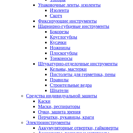
Упаковочные ленты, изоленты
Изолента
Скотч
Фиксирующие инструменты
Шарнирно-губцевые инструменты
Бокорезы
Круглогубцы
Кусачки
Ножницы
Плоскогубцы
Тонконосы
Штукатурно-отделочные инструменты
Кельмы, мастерки
Пистолеты для герметика, пены
Правилы
Строительные ведра
Шпатели
Средства индивидуальной защиты
Каски
Маски, респираторы
Очки, защита зрения
Перчатки, рукавицы, краги
Электроинструменты
Аккумуляторные отвертки, гайковерты