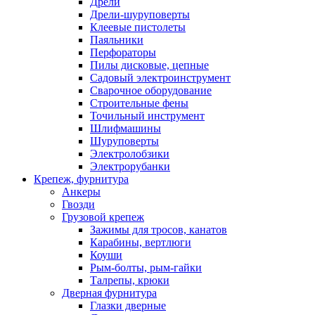
Дрели
Дрели-шуруповерты
Клеевые пистолеты
Паяльники
Перфораторы
Пилы дисковые, цепные
Садовый электроинструмент
Сварочное оборудование
Строительные фены
Точильный инструмент
Шлифмашины
Шуруповерты
Электролобзики
Электрорубанки
Крепеж, фурнитура
Анкеры
Гвозди
Грузовой крепеж
Зажимы для тросов, канатов
Карабины, вертлюги
Коуши
Рым-болты, рым-гайки
Талрепы, крюки
Дверная фурнитура
Глазки дверные