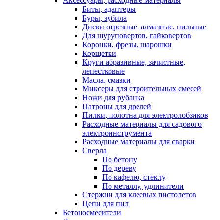
Аксессуары, расходные материалы
Биты, адаптеры
Буры, зубила
Диски отрезные, алмазные, пильные
Для шуруповертов, гайковертов
Коронки, фрезы, шарошки
Корщетки
Круги абразивные, зачистные,
лепестковые
Масла, смазки
Миксеры для строительных смесей
Ножи для рубанка
Патроны для дрелей
Пилки, полотна для электролобзиков
Расходные материалы для садового
электроинструмента
Расходные материалы для сварки
Сверла
По бетону
По дереву
По кафелю, стеклу
По металлу, удлинители
Стержни для клеевых пистолетов
Цепи для пил
Бетоносмесители