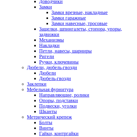
Доводчики
Замки
Замки врезные, накладные
Замки гаражные
Замки навесные, тросовые
Защелки, шпингалеты, стопора, упоры,
задвижки
Механизмы
Накладки
Петли, навесы, шарниры
Ригели
Ручки, ключевины
Дюбели, дюбель-гвозди
Дюбели
Дюбель-гвозди
Заклепки
Мебельная фурнитура
Направляющие, ролики
Опоры, подставки
Подвески, уголки
Шканты
Метрический крепеж
Болты
Винты
Гайки, контргайки