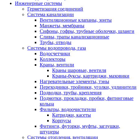
Инженерные системы
Герметизация соединений
Система канализации
Вентиляционные клапаны, зонты
Манжеты, мембраны
Сифоны, гофры, трубные оболочки, шланги
Сливы, трапы канализационные
Трубы, отводы
Системы водопровода, газа
Водосчетчики
Коллекторы
Краны, вентили
Краны шаровые, вентиля
Краны-буксы, картриджи, маховики
Нагревательные элементы, тэны
Переходники, тройники, уголки, удлинители
Подводки, трубы, крепления
Подмотки, прокладки, пробки, фитинговые
кольца
Фильтры, водоочистители
Катриджи, касеты
Корпусы
Фитинги, футорки, муфты, заглушки,
штуцеры
Системы отопления, вентиляции